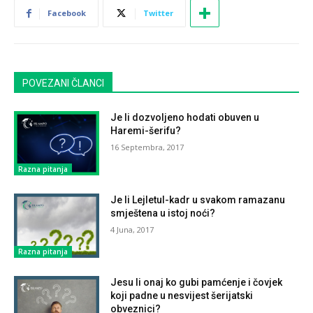
Facebook
Twitter
POVEZANI ČLANCI
Je li dozvoljeno hodati obuven u
Haremi-šerifu?
16 Septembra, 2017
Razna pitanja
Je li Lejletul-kadr u svakom ramazanu
smještena u istoj noći?
4 Juna, 2017
Razna pitanja
Jesu li onaj ko gubi pamćenje i čovjek
koji padne u nesvijest šerijatski
obveznici?