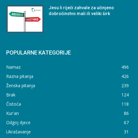
Jesu li riječi zahvale za učinjeno
dobročinstvo mali ili veliki širk
POPULARNE KATEGORIJE
Namaz
496
Razna pitanja
426
Ženska pitanja
239
Brak
124
Čistoća
118
Kur'an
86
Odgoj djece
67
Ukrašavanje
31