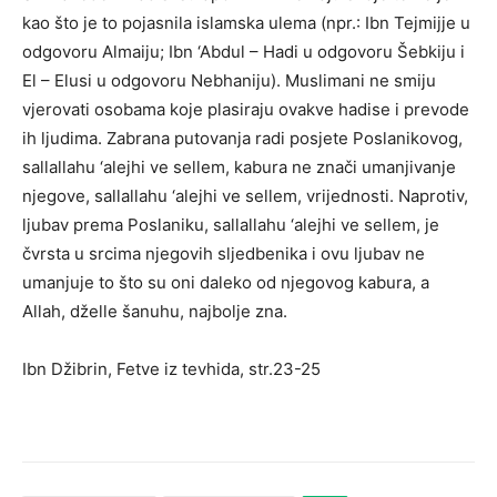
kao što je to pojasnila islamska ulema (npr.: Ibn Tejmijje u
odgovoru Almaiju; Ibn ‘Abdul – Hadi u odgovoru Šebkiju i
El – Elusi u odgovoru Nebhaniju). Muslimani ne smiju
vjerovati osobama koje plasiraju ovakve hadise i prevode
ih ljudima. Zabrana putovanja radi posjete Poslanikovog,
sallallahu ‘alejhi ve sellem, kabura ne znači umanjivanje
njegove, sallallahu ‘alejhi ve sellem, vrijednosti. Naprotiv,
ljubav prema Poslaniku, sallallahu ‘alejhi ve sellem, je
čvrsta u srcima njegovih sljedbenika i ovu ljubav ne
umanjuje to što su oni daleko od njegovog kabura, a
Allah, dželle šanuhu, najbolje zna.
Ibn Džibrin, Fetve iz tevhida, str.23-25