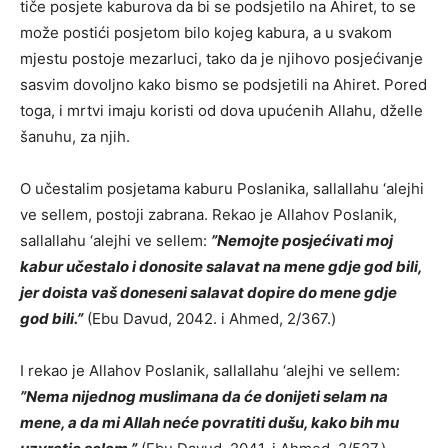
tiče posjete kaburova da bi se podsjetilo na Ahiret, to se
može postići posjetom bilo kojeg kabura, a u svakom
mjestu postoje mezarluci, tako da je njihovo posjećivanje
sasvim dovoljno kako bismo se podsjetili na Ahiret. Pored
toga, i mrtvi imaju koristi od dova upućenih Allahu, dželle
šanuhu, za njih.
O učestalim posjetama kaburu Poslanika, sallallahu ‘alejhi
ve sellem, postoji zabrana. Rekao je Allahov Poslanik,
sallallahu ‘alejhi ve sellem:
”Nemojte posjećivati moj
kabur učestalo i donosite salavat na mene gdje god bili,
jer doista vaš doneseni salavat dopire do mene gdje
god bili.”
(Ebu Davud, 2042. i Ahmed, 2/367.)
I rekao je Allahov Poslanik, sallallahu ‘alejhi ve sellem:
”Nema nijednog muslimana da će donijeti selam na
mene, a da mi Allah neće povratiti dušu, kako bih mu