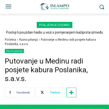
POSLJEDNJE DODANO
Postoji li pouzdan hadis u vezi s pomjeranjem kažiprsta između
sedždi?
Početna
Razna pitanja
Putovanje u Medinu radi posjete kabura
Poslanika, s.a.v.s.
Razna pitanja
Putovanje u Medinu radi
posjete kabura Poslanika,
s.a.v.s.
Facebook
Twitter