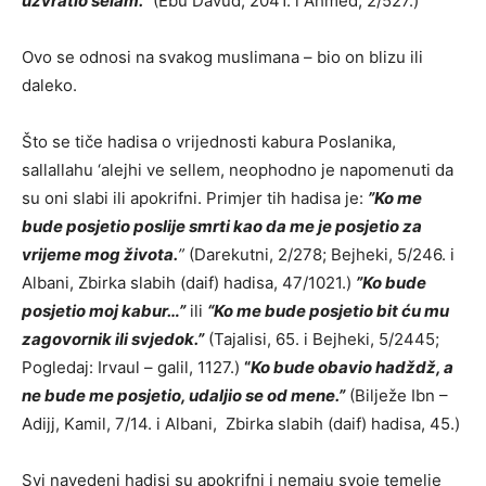
uzvratio selam.”
(Ebu Davud, 2041. i Ahmed, 2/527.)
Ovo se odnosi na svakog muslimana – bio on blizu ili
daleko.
Što se tiče hadisa o vrijednosti kabura Poslanika,
sallallahu ‘alejhi ve sellem, neophodno je napomenuti da
su oni slabi ili apokrifni. Primjer tih hadisa je:
”Ko me
bude posjetio poslije smrti kao da me je posjetio za
vrijeme mog života.
”
(Darekutni, 2/278; Bejheki, 5/246. i
Albani, Zbirka slabih (daif) hadisa, 47/1021.)
”Ko bude
posjetio moj kabur…”
ili
“Ko me bude posjetio bit ću mu
zagovornik ili svjedok.”
(Tajalisi, 65. i Bejheki, 5/2445;
Pogledaj: Irvaul – galil, 1127.)
“
Ko bude obavio hadždž, a
ne bude me posjetio, udaljio se od mene.”
(Bilježe Ibn –
Adijj, Kamil, 7/14. i Albani, Zbirka slabih (daif) hadisa, 45.)
Svi navedeni hadisi su apokrifni i nemaju svoje temelje