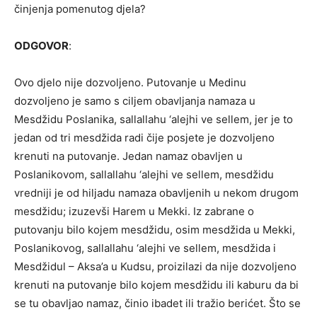
činjenja pomenutog djela?
ODGOVOR
:
Ovo djelo nije dozvoljeno. Putovanje u Medinu
dozvoljeno je samo s ciljem obavljanja namaza u
Mesdžidu Poslanika, sallallahu ‘alejhi ve sellem, jer je to
jedan od tri mesdžida radi čije posjete je dozvoljeno
krenuti na putovanje. Jedan namaz obavljen u
Poslanikovom, sallallahu ‘alejhi ve sellem, mesdžidu
vredniji je od hiljadu namaza obavljenih u nekom drugom
mesdžidu; izuzevši Harem u Mekki. Iz zabrane o
putovanju bilo kojem mesdžidu, osim mesdžida u Mekki,
Poslanikovog, sallallahu ‘alejhi ve sellem, mesdžida i
Mesdžidul – Aksa’a u Kudsu, proizilazi da nije dozvoljeno
krenuti na putovanje bilo kojem mesdžidu ili kaburu da bi
se tu obavljao namaz, činio ibadet ili tražio berićet. Što se