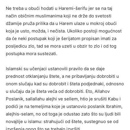
Ne treba u obući hodati u Haremi-šerifu jer se na taj
način običnim muslimanima koji ne drže do svetosti
džamije pruža prilika da u Harem ulaze u mokroj obući
koja je usto, možda, i nečista. Ukoliko postoji mogućnost
da će neki postupak koji je šerijatom propisan imati za
posljedicu zlo, tad se mora uzeti u obzir to zlo i od tog
postupka mora sustezati.
Islamski su učenjaci ustanovili pravilo da se daje
prednost otklanjanju štete, a ne pribavljanju dobrobiti u
onom slučaju kad su dobrobit i šteta podjednaki, odnosno
u slučaju da je šteta veća od dobrobiti. Eto, Allahov
Poslanik, sallallahu alejhi ve sellem, htio je srušiti Kabu i
podići je na temeljima koje je ustanovio poslanik Ibrahim,
alejhis-selam, no od toga je odustao zato što su ljudi bili
novajlije u islamu: strahujući od štete, sustegnuo se od
izvršenja onog što se trebalo izvršiti.