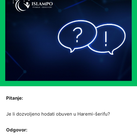
Pitanje:
Je li dozvoljeno hodati obuven u Haremi-šerifu?
Odgovor: