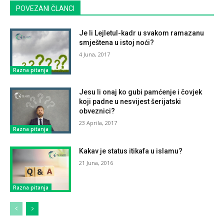
POVEZANI ČLANCI
Je li Lejletul-kadr u svakom ramazanu
smještena u istoj noći?
4 Juna, 2017
Razna pitanja
Jesu li onaj ko gubi pamćenje i čovjek
koji padne u nesvijest šerijatski
obveznici?
23 Aprila, 2017
Razna pitanja
Kakav je status itikafa u islamu?
21 Juna, 2016
Razna pitanja