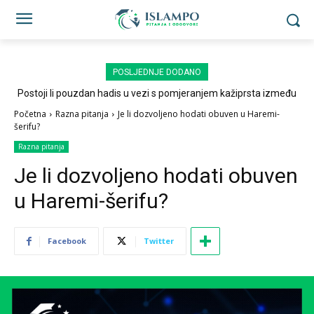
POSLJEDNJE DODANO
Postoji li pouzdan hadis u vezi s pomjeranjem kažiprsta između
sedždi?
Početna
Razna pitanja
Je li dozvoljeno hodati obuven u Haremi-
šerifu?
Razna pitanja
Je li dozvoljeno hodati obuven
u Haremi-šerifu?
Facebook
Twitter