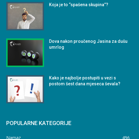
Koja je to “spašena skupina”?
Dova nakon proučenog Jasina za dušu
umrlog
Kako je najbolje postupiti u vezi s
postom šest dana mjeseca ševala?
POPULARNE KATEGORIJE
Namaz
496