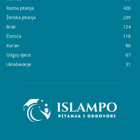
Razna pitanja
426
Ženska pitanja
239
Brak
124
Čistoća
118
Kur'an
86
Odgoj djece
67
Ukrašavanje
31