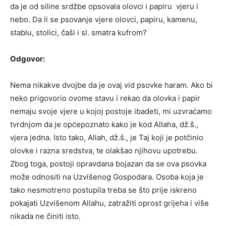
da je od siline srdžbe opsovala olovci i papiru vjeru i
nebo. Da li se psovanje vjere olovci, papiru, kamenu,
stablu, stolici, čaši i sl. smatra kufrom?
Odgovor:
Nema nikakve dvojbe da je ovaj vid psovke haram. Ako bi
neko prigovorio ovome stavu i rekao da olovka i papir
nemaju svoje vjere u kojoj postoje ibadeti, mi uzvraćamo
tvrdnjom da je općepoznato kako je kod Allaha, dž.š.,
vjera jedna. Isto tako, Allah, dž.š., je Taj koji je potčinio
olovke i razna sredstva, te olakšao njihovu upotrebu.
Zbog toga, postoji opravdana bojazan da se ova psovka
može odnositi na Uzvišenog Gospodara. Osoba koja je
tako nesmotreno postupila treba se što prije iskreno
pokajati Uzvišenom Allahu, zatražiti oprost grijeha i više
nikada ne činiti isto.