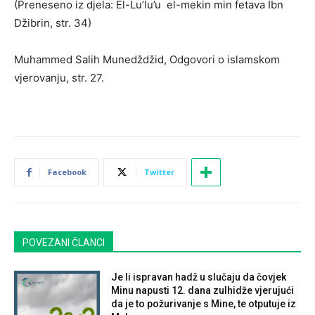
(Preneseno iz djela: El-Lu’lu’u el-mekin min fetava Ibn
Džibrin, str. 34)
Muhammed Salih Munedždžid, Odgovori o islamskom
vjerovanju, str. 27.
Facebook
Twitter
POVEZANI ČLANCI
Je li ispravan hadž u slučaju da čovjek
Minu napusti 12. dana zulhidže vjerujući
da je to požurivanje s Mine, te otputuje iz