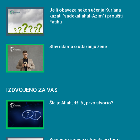
Je li obaveza nakon učenja Kur'ana
kazati “sadekallahul-Azim” i proučiti
Fatihu
Stav islama o udaranju žene
IZDVOJENO ZA VAS
Šta je Allah, dž. š., prvo stvorio?
Spajanje ramena i stopala pri farz-