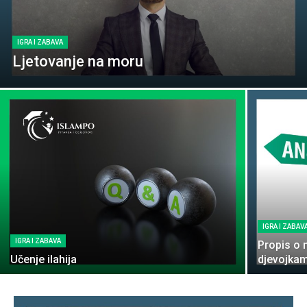
IGRA I ZABAVA
Ljetovanje na moru
IGRA I ZABAV
IGRA I ZABAVA
Propis o 
Učenje ilahija
djevojka