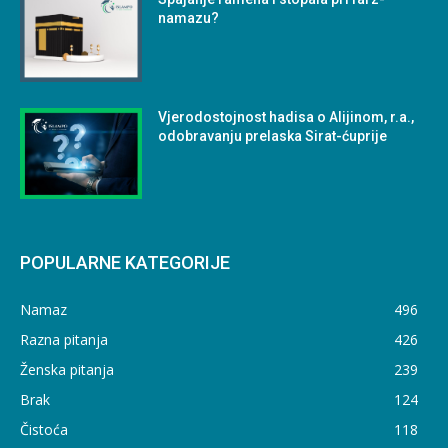
namazu?
Vjerodostojnost hadisa o Alijinom, r.a.,
odobravanju prelaska Sirat-ćuprije
POPULARNE KATEGORIJE
Namaz
496
Razna pitanja
426
Ženska pitanja
239
Brak
124
Čistoća
118