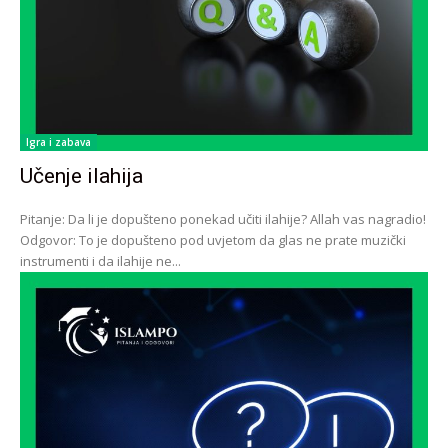
Igra i zabava
Učenje ilahija
Pitanje: Da li je dopušteno ponekad učiti ilahije? Allah vas nagradio!
Odgovor: To je dopušteno pod uvjetom da glas ne prate muzički
instrumenti i da ilahije ne...