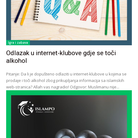
Igra i zabava
Odlazak u internet-klubove gdje se toči
alkohol
Pitanje: Da li je dopušteno odlaziti u internet-klubove u kojima se
prodaje i toči alkohol zbog prikupljanja informacija sa islamskih
web-stranica? Allah vas nagradio! Odgovor: Muslimanu nije...