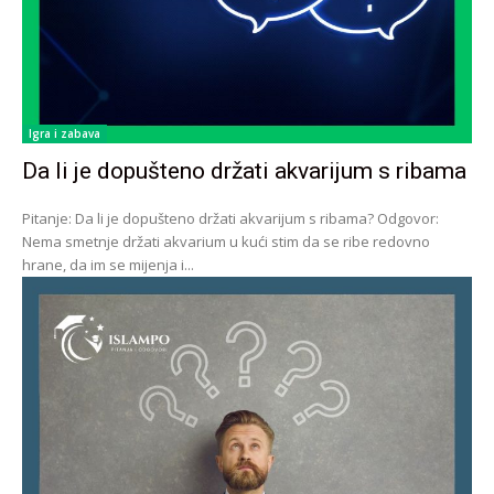
Igra i zabava
Da li je dopušteno držati akvarijum s ribama
Pitanje: Da li je dopušteno držati akvarijum s ribama? Odgovor:
Nema smetnje držati akvarium u kući stim da se ribe redovno
hrane, da im se mijenja i...