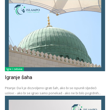
Igra i zabava
Igranje šaha
Pitanje: Da li je dozvoljeno igrati šah, ako bi se ispunili sljedeći
uslovi: - ako bi se igrao samo ponekad - ako ne bi bilo pogrdnih...