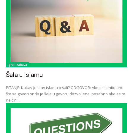
Igra i zabava
Šala u islamu
PITANJE: Kakav je stav islama o šali? ODGOVOR: Ako je istinito ono
što se govori onda je šala u govoru dozvoljena; posebno ako se to
ne čini...