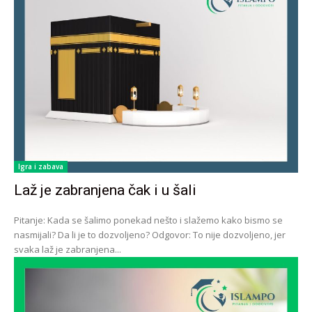
Igra i zabava
Laž je zabranjena čak i u šali
Pitanje: Kada se šalimo ponekad nešto i slažemo kako bismo se
nasmijali? Da li je to dozvoljeno? Odgovor: To nije dozvoljeno, jer
svaka laž je zabranjena...