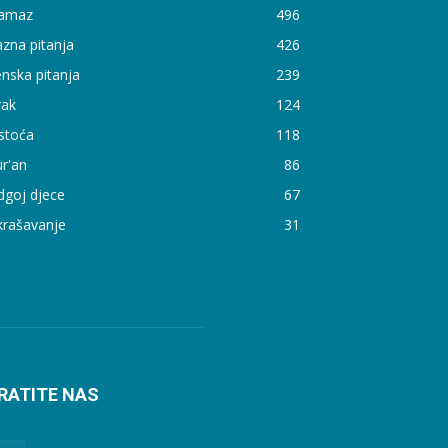
amaz
496
zna pitanja
426
nska pitanja
239
rak
124
stoća
118
r'an
86
dgoj djece
67
krašavanje
31
RATITE NAS