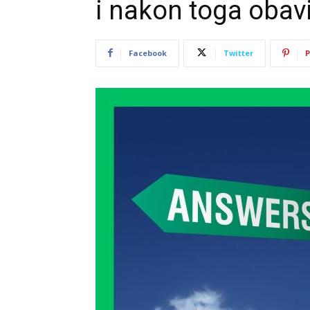
i nakon toga oba
Facebook
Twitter
P