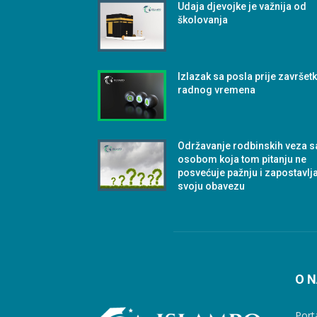
Udaja djevojke je važnija od
školovanja
Izlazak sa posla prije završet
radnog vremena
Održavanje rodbinskih veza s
osobom koja tom pitanju ne
posvećuje pažnju i zapostavlj
svoju obavezu
O 
Port