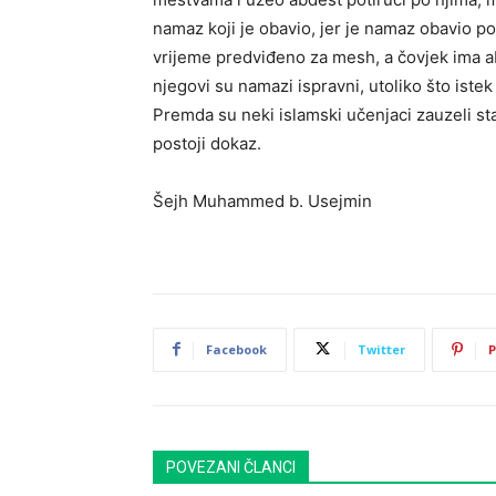
namaz koji je obavio, jer je namaz obavio 
vrijeme predviđeno za mesh, a čovjek ima 
njegovi su namazi ispravni, utoliko što ist
Premda su neki islamski učenjaci zauzeli sta
postoji dokaz.
Šejh Muhammed b. Usejmin
Facebook
Twitter
P
POVEZANI ČLANCI