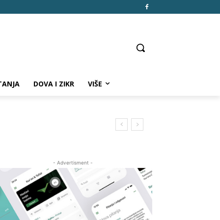
TANJA
DOVA I ZIKR
VIŠE
- Advertisment -