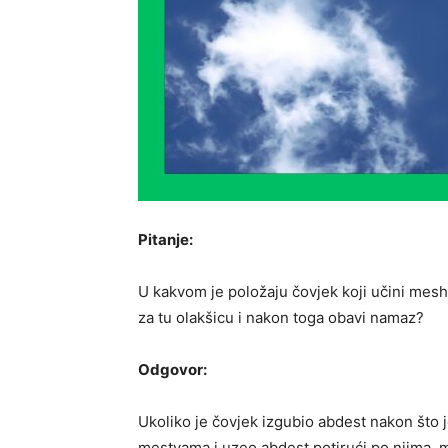
Pitanje:
U kakvom je položaju čovjek koji učini mes
za tu olakšicu i nakon toga obavi namaz?
Odgovor:
Ukoliko je čovjek izgubio abdest nakon što j
mestvama i uzeo abdest potirući po njima, 