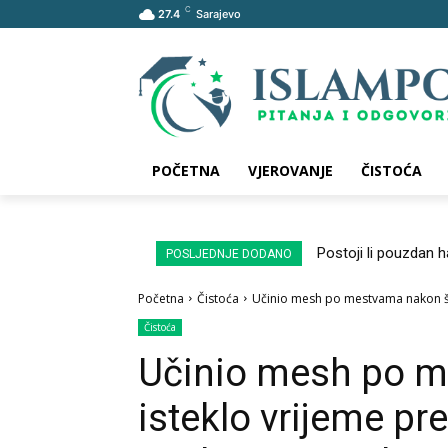
C
27.4
Sarajevo
POČETNA
VJEROVANJE
ČISTOĆA
Postoji li pouzdan 
POSLJEDNJE DODANO
Početna
Čistoća
Učinio mesh po mestvama nakon što
Čistoća
Učinio mesh po m
isteklo vrijeme pr