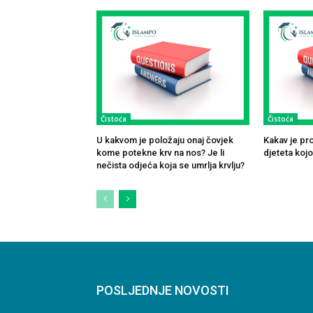
Čistoća
Čistoća
U kakvom je položaju onaj čovjek
Kakav je pr
kome potekne krv na nos? Je li
djeteta koj
nečista odjeća koja se umrlja krvlju?
POSLJEDNJE NOVOSTI