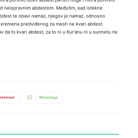
pod neispravnim abdestom. Međutim, kad istekne
abdest te obavi namaz, njegov je namaz, odnosno
ek vremena predviđenog za mesh ne kvari abdest.
v da to kvari abdest, za to ni u Kur’anu ni u sunnetu ne
interest
WhatsApp