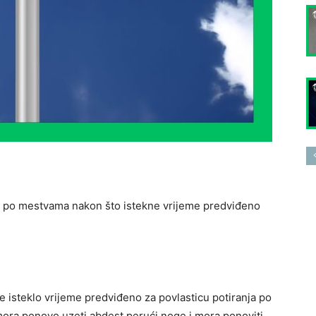
h po mestvama nakon što istekne vrijeme predviđeno
e isteklo vrijeme predviđeno za povlasticu potiranja po
mora ponovo uzeti abdest perući noge i mora ponoviti