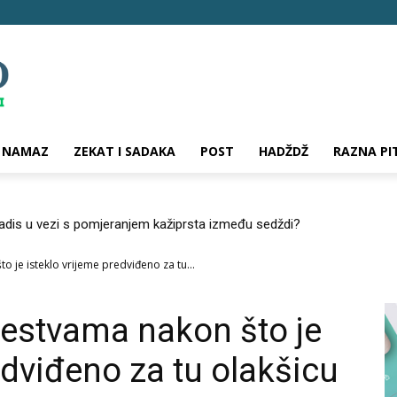
NAMAZ
ZEKAT I SADAKA
POST
HADŽDŽ
RAZNA PI
hadis u vezi s pomjeranjem kažiprsta između sedždi?
 je isteklo vrijeme predviđeno za tu...
estvama nakon što je
edviđeno za tu olakšicu