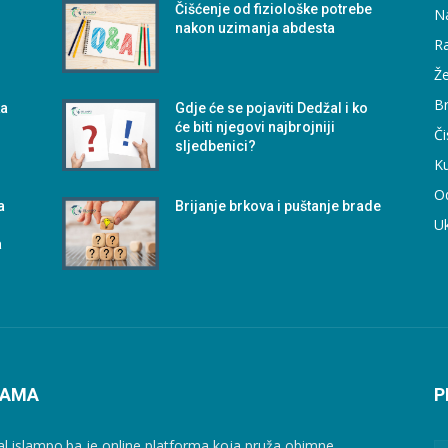
Čišćenje od fiziološke potrebe
N
nakon uzimanja abdesta
Ra
Že
B
ka
Gdje će se pojaviti Dedžal i ko
će biti njegovi najbrojniji
Či
sljedbenici?
Ku
O
a
Brijanje brkova i puštanje brade
U
a
NAMA
P
al islampo.ba je online platforma koja pruža obimne