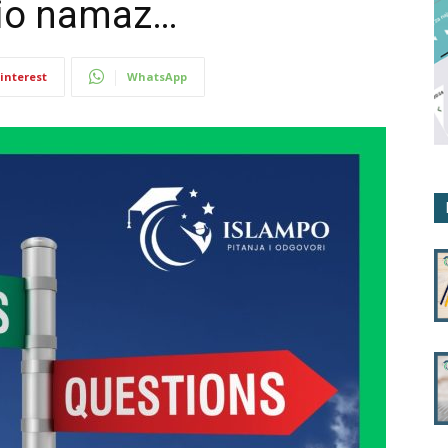
vio namaz…
interest
WhatsApp