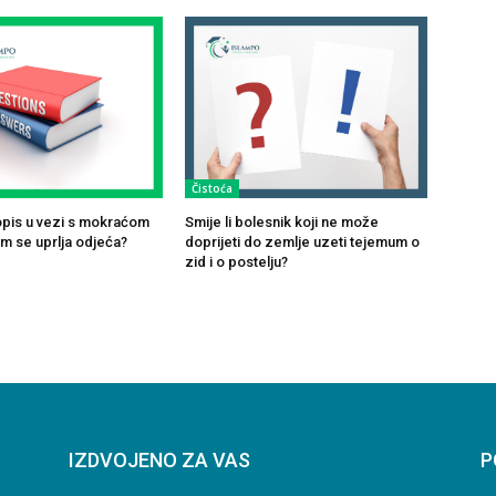
Čistoća
opis u vezi s mokraćom
Smije li bolesnik koji ne može
om se uprlja odjeća?
doprijeti do zemlje uzeti tejemum o
zid i o postelju?
IZDVOJENO ZA VAS
P