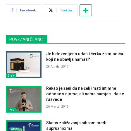
Facebook
Twitter
POVEZANI ČLANCI
Je li dozvoljeno udati kćerku za mladića
koji ne obavlja namaz?
29 Aprila, 2017
Brak
Rekao je ženi da ne želi imati intimne
odnose s njome, ali nema namjeru da se
razvede
26 Marta, 2016
Brak
Status zbližavanja sihrom među
supružnicima