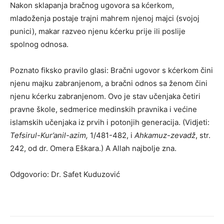
Nakon sklapanja bračnog ugovora sa kćerkom,
mladoženja postaje trajni mahrem njenoj majci (svojoj
punici), makar razveo njenu kćerku prije ili poslije
spolnog odnosa.
Poznato fiksko pravilo glasi: Bračni ugovor s kćerkom čini
njenu majku zabranjenom, a bračni odnos sa ženom čini
njenu kćerku zabranjenom. Ovo je stav učenjaka četiri
pravne škole, sedmerice medinskih pravnika i većine
islamskih učenjaka iz prvih i potonjih generacija. (Vidjeti:
Tefsirul-Kur’anil-azim,
1/481-482, i
Ahkamuz-zevadž
, str.
242, od dr. Omera Eškara.) A Allah najbolje zna.
Odgovorio: Dr. Safet Kuduzović