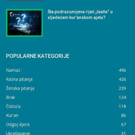
Šta podrazumijeva riječ „lealle“ u
sljedećem kur'anskom ajetu?
POPULARNE KATEGORIJE
Namaz
496
Razna pitanja
426
Ženska pitanja
239
Brak
124
Čistoća
118
Kur'an
86
Odgoj djece
67
Ukrašavanje
31