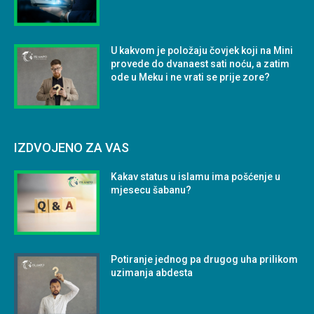
U kakvom je položaju čovjek koji na Mini
provede do dvanaest sati noću, a zatim
ode u Meku i ne vrati se prije zore?
IZDVOJENO ZA VAS
Kakav status u islamu ima pošćenje u
mjesecu šabanu?
Potiranje jednog pa drugog uha prilikom
uzimanja abdesta