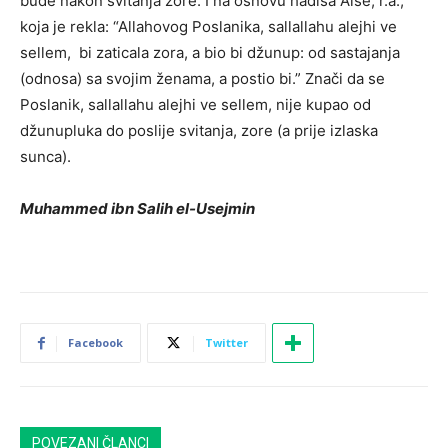
bude nakon svitanja zore. I na osnovu hadisa Aiše, r.a.,
koja je rekla: “Allahovog Poslanika, sallallahu alejhi ve
sellem, bi zaticala zora, a bio bi džunup: od sastajanja
(odnosa) sa svojim ženama, a postio bi.” Znači da se
Poslanik, sallallahu alejhi ve sellem, nije kupao od
džunupluka do poslije svitanja, zore (a prije izlaska
sunca).
Muhammed ibn Salih el-Usejmin
Facebook
Twitter
POVEZANI ČLANCI