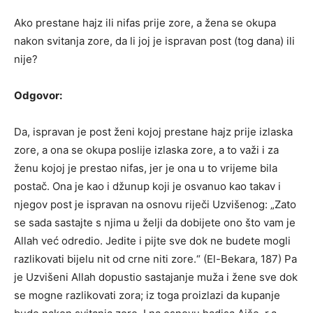
Ako prestane hajz ili nifas prije zore, a žena se okupa
nakon svitanja zore, da li joj je ispravan post (tog dana) ili
nije?
Odgovor:
Da, ispravan je post ženi kojoj prestane hajz prije izlaska
zore, a ona se okupa poslije izlaska zore, a to važi i za
ženu kojoj je prestao nifas, jer je ona u to vrijeme bila
postač. Ona je kao i džunup koji je osvanuo kao takav i
njegov post je ispravan na osnovu riječi Uzvišenog: „Zato
se sada sastajte s njima u želji da dobijete ono što vam je
Allah već odredio. Jedite i pijte sve dok ne budete mogli
razlikovati bijelu nit od crne niti zore.“ (El-Bekara, 187) Pa
je Uzvišeni Allah dopustio sastajanje muža i žene sve dok
se mogne razlikovati zora; iz toga proizlazi da kupanje