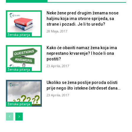
Neke žene pred drugim ženama nose
haljinu koja ima otvore sprijeda, sa
strane i pozadi. Je li to uredu?
28 Maja, 2017
Ženska pitanja
Kako će obaviti namaz žena koja ima
neprestano krvarenje? I hoće li ona
postiti?
23 Aprila, 2017
Ženska pitanja
Ukoliko se žena poslije poroda očisti
prije nego što istekne četrdeset dana…
23 Aprila, 2017
Ženska pitanja