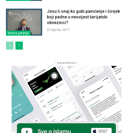
Jesu li onaj ko gubi pamćenje i čovjek
koji padne u nesvijest šerijatski
obveznici?
23 Aprila, 2017
Razna pitanja
- Advertisment -