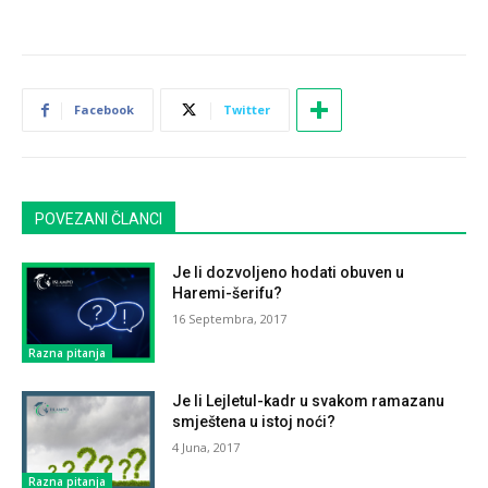
Facebook
Twitter
POVEZANI ČLANCI
Je li dozvoljeno hodati obuven u
Haremi-šerifu?
16 Septembra, 2017
Razna pitanja
Je li Lejletul-kadr u svakom ramazanu
smještena u istoj noći?
4 Juna, 2017
Razna pitanja