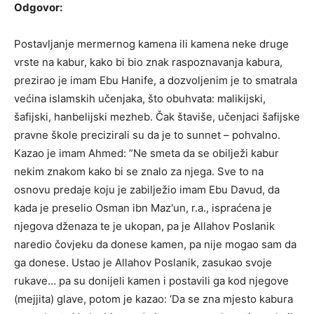
Odgovor:
Postavljanje mermernog kamena ili kamena neke druge
vrste na kabur, kako bi bio znak raspoznavanja kabura,
prezirao je imam Ebu Hanife, a dozvoljenim je to smatrala
većina islamskih učenjaka, što obuhvata: malikijski,
šafijski, hanbelijski mezheb. Čak štaviše, učenjaci šafijske
pravne škole precizirali su da je to sunnet – pohvalno.
Kazao je imam Ahmed: ”Ne smeta da se obilježi kabur
nekim znakom kako bi se znalo za njega. Sve to na
osnovu predaje koju je zabilježio imam Ebu Davud, da
kada je preselio Osman ibn Maz'un, r.a., ispraćena je
njegova dženaza te je ukopan, pa je Allahov Poslanik
naredio čovjeku da donese kamen, pa nije mogao sam da
ga donese. Ustao je Allahov Poslanik, zasukao svoje
rukave… pa su donijeli kamen i postavili ga kod njegove
(mejjita) glave, potom je kazao: ‘Da se zna mjesto kabura