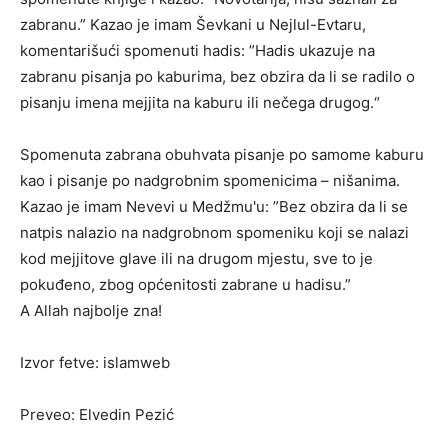
zabranu.” Kazao je imam Ševkani u Nejlul-Evtaru,
komentarišući spomenuti hadis: ”Hadis ukazuje na
zabranu pisanja po kaburima, bez obzira da li se radilo o
pisanju imena mejjita na kaburu ili nečega drugog.“
Spomenuta zabrana obuhvata pisanje po samome kaburu
kao i pisanje po nadgrobnim spomenicima – nišanima.
Kazao je imam Nevevi u Medžmu'u: ”Bez obzira da li se
natpis nalazio na nadgrobnom spomeniku koji se nalazi
kod mejjitove glave ili na drugom mjestu, sve to je
pokuđeno, zbog općenitosti zabrane u hadisu.”
A Allah najbolje zna!
Izvor fetve: islamweb
Preveo: Elvedin Pezić