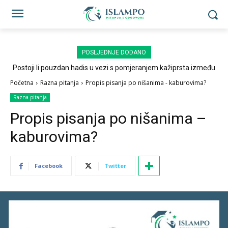
POSLJEDNJE DODANO
Postoji li pouzdan hadis u vezi s pomjeranjem kažiprsta između
sedždi?
Početna
Razna pitanja
Propis pisanja po nišanima - kaburovima?
Razna pitanja
Propis pisanja po nišanima –
kaburovima?
Facebook
Twitter