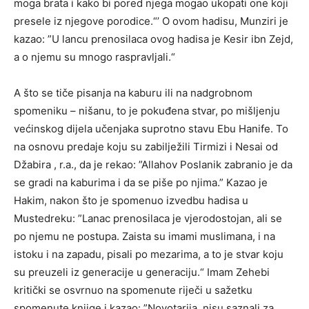
moga brata i kako bi pored njega mogao ukopati one koji
presele iz njegove porodice.“’ O ovom hadisu, Munziri je
kazao: ”U lancu prenosilaca ovog hadisa je Kesir ibn Zejd,
a o njemu su mnogo raspravljali.“
A što se tiče pisanja na kaburu ili na nadgrobnom
spomeniku – nišanu, to je pokuđena stvar, po mišljenju
većinskog dijela učenjaka suprotno stavu Ebu Hanife. To
na osnovu predaje koju su zabilježili Tirmizi i Nesai od
Džabira , r.a., da je rekao: ”Allahov Poslanik zabranio je da
se gradi na kaburima i da se piše po njima.” Kazao je
Hakim, nakon što je spomenuo izvedbu hadisa u
Mustedreku: ”Lanac prenosilaca je vjerodostojan, ali se
po njemu ne postupa. Zaista su imami muslimana, i na
istoku i na zapadu, pisali po mezarima, a to je stvar koju
su preuzeli iz generacije u generaciju.“ Imam Zehebi
kritički se osvrnuo na spomenute riječi u sažetku
spomenute knjige i kazao: ”Novotarija, nisu saznali za