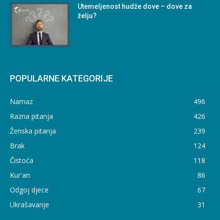
Utemeljenost hudže dove – dove za
želju?
POPULARNE KATEGORIJE
Namaz
496
Razna pitanja
426
Ženska pitanja
239
Brak
124
Čistoća
118
Kur'an
86
Odgoj djece
67
Ukrašavanje
31