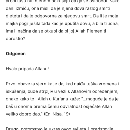
arbortusu niti njenom pokušaju da ga se oslobodi. Kako
dani izmiču, ona misli da je njena dova razlog smrti
djeteta i da je odgovorna za njegovu smrt. Da li je moja
majka pogriješila tada kad je uputila dovu, a bila trudna,
ima li načina da se otkupi da bi joj Allah Plemeniti
oprostio?
Odgovor
:
Hvala pripada Allahu!
Prvo, obaveza vjernika je da, kad naiđu teška vremena i
iskušenja, bude strpljiv u vezi s Allahovim određenjem,
onako kako to i Allah u Kur'anu kaže: “…moguće je da je
baš u onome prema čemu odvratnost osjećate Allah
veliko dobro dao.” (En-Nisa, 19)
Drugo, potomstvo je ukras ovog svijeta, i predstavlja