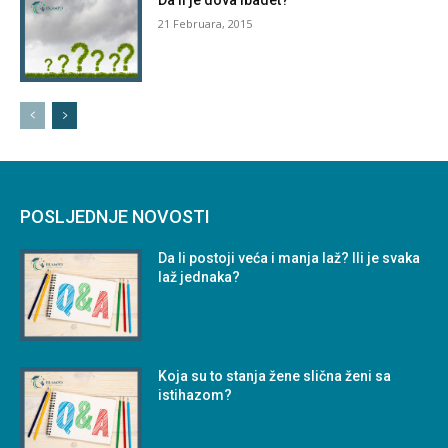
21 Februara, 2015
POSLJEDNJE NOVOSTI
Da li postoji veća i manja laž? Ili je svaka
laž jednaka?
Koja su to stanja žene slična ženi sa
istihazom?