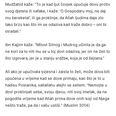
Mudžahid kaže: “To je kad ljut čovjek upućuje dovu protiv
svog djeteta ili nafake, i kaže: ‘O Gospodaru moj, ne daj
mu bereketa!’, ili ga proklinje; da Allah ljudima daje zlo
tako brzo kao što im se odaziva kad traže dobro – oni bi
stradali.”
Ibn Kajjim kaže: “Milost Silnog i Mudrog učinila je da ga
ne kori za to niti mu se u toj dovi odaziva, jer on ne želi to
što izgovara, jer je u stanju srdžbe, koja je od šejtana.”
Ali ako je upućivala svjesna i zaista to želi, može dova biti
upućena u vrijeme kad se dove primaju, kao što je to u
hadisu Poslanika, sallallahu alejhi ve sellem: “Nemojte u
dovi proklinjati sebe, svoju djecu, niti svoj imetak, da ne
pogodite vrijeme kad Allah prima dove onih koji od Njega
nešto traže, pa da i vašu usliši.” (Muslim 3014)