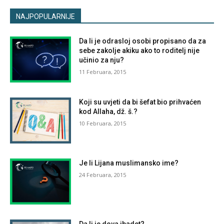
NAJPOPULARNIJE
Da li je odrasloj osobi propisano da za
sebe zakolje akiku ako to roditelj nije
učinio za nju?
11 Februara, 2015
Koji su uvjeti da bi šefat bio prihvaćen
kod Allaha, dž. š.?
10 Februara, 2015
Je li Lijana muslimansko ime?
24 Februara, 2015
Da li je dova ibadet?