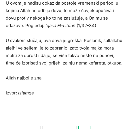
U ovom je hadisu dokaz da postoje vremenski periodi u
kojima Allah ne odbija dovu, te može čovjek upućivati
dovu protiv nekoga ko to ne zaslužuje, a On mu se
odazove. Pogledaj:
Igasa El-Lihfan
(1/32-34)
U svakom slučaju, ova dova je greška. Poslanik, sallallahu
alejhi ve sellem, je to zabranio, zato tvoja majka mora
moliti za oprost i da joj se više takvo nešto ne ponovi, i
time će izbrisati svoj grijeh, za nju nema kefareta, otkupa.
Allah najbolje zna!
Izvor:
islamqa