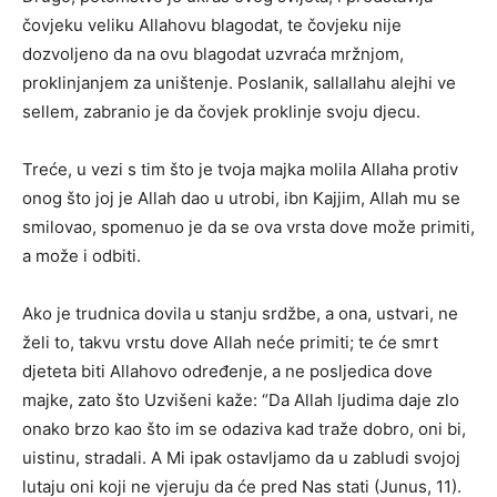
čovjeku veliku Allahovu blagodat, te čovjeku nije
dozvoljeno da na ovu blagodat uzvraća mržnjom,
proklinjanjem za uništenje. Poslanik, sallallahu alejhi ve
sellem, zabranio je da čovjek proklinje svoju djecu.
Treće, u vezi s tim što je tvoja majka molila Allaha protiv
onog što joj je Allah dao u utrobi, ibn Kajjim, Allah mu se
smilovao, spomenuo je da se ova vrsta dove može primiti,
a može i odbiti.
Ako je trudnica dovila u stanju srdžbe, a ona, ustvari, ne
želi to, takvu vrstu dove Allah neće primiti; te će smrt
djeteta biti Allahovo određenje, a ne posljedica dove
majke, zato što Uzvišeni kaže: “Da Allah ljudima daje zlo
onako brzo kao što im se odaziva kad traže dobro, oni bi,
uistinu, stradali. A Mi ipak ostavljamo da u zabludi svojoj
lutaju oni koji ne vjeruju da će pred Nas stati (Junus, 11).