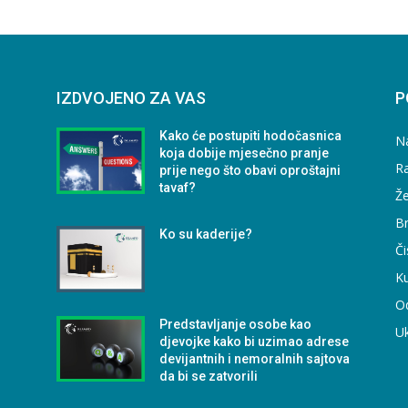
IZDVOJENO ZA VAS
P
Kako će postupiti hodočasnica
N
koja dobije mjesečno pranje
Ra
prije nego što obavi oproštajni
tavaf?
Že
B
Ko su kaderije?
Či
Ku
O
Predstavljanje osobe kao
U
djevojke kako bi uzimao adrese
devijantnih i nemoralnih sajtova
da bi se zatvorili