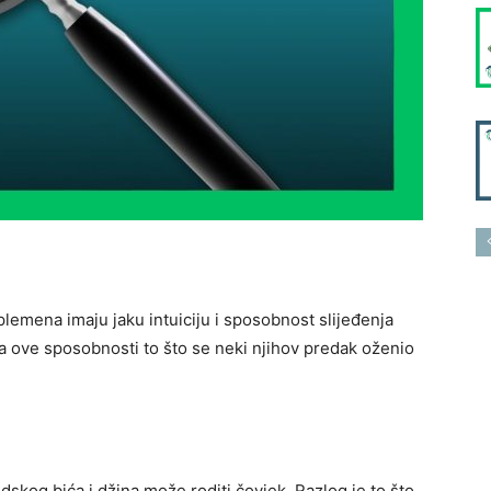
lemena imaju jaku intuiciju i sposobnost slijeđenja
a ove sposobnosti to što se neki njihov predak oženio
dskog bića i džina može roditi čovjek. Razlog je to što