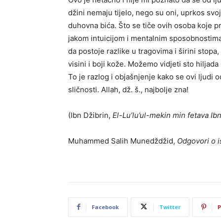
džini nemaju tijelo, nego su oni, uprkos svoj
duhovna bića. Što se tiče ovih osoba koje pr
jakom intuicijom i mentalnim sposobnostima, 
da postoje razlike u tragovima i širini stopa
visini i boji kože. Možemo vidjeti sto hiljad
To je razlog i objašnjenje kako se ovi ljudi
sličnosti. Allah, dž. š., najbolje zna!
(Ibn Džibrin,
El-Lu’lu’ul-mekin min fetava Ib
Muhammed Salih Munedždžid,
Odgovori o 
Facebook
Twitter
P