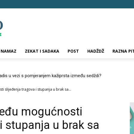
NAMAZ
ZEKAT I SADAKA
POST
HADŽDŽ
RAZNA PI
hadis u vezi s pomjeranjem kažiprsta između sedždi?
i slijeđenja tragova i stupanja u brak sa...
zmeđu mogućnosti
 i stupanja u brak sa