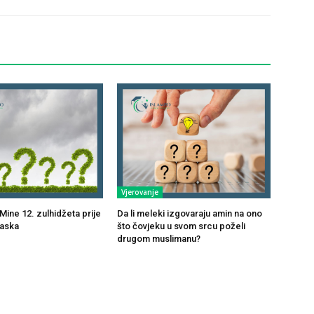
Vjerovanje
Mine 12. zulhidžeta prije
Da li meleki izgovaraju amin na ono
laska
što čovjeku u svom srcu poželi
drugom muslimanu?