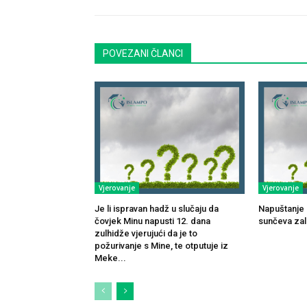
POVEZANI ČLANCI
Vjerovanje
Vjerovanje
Je li ispravan hadž u slučaju da
Napuštanje 
čovjek Minu napusti 12. dana
sunčeva za
zulhidže vjerujući da je to
požurivanje s Mine, te otputuje iz
Meke...