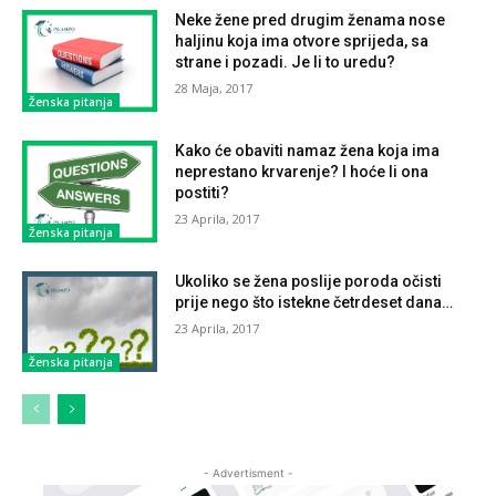
Neke žene pred drugim ženama nose
haljinu koja ima otvore sprijeda, sa
strane i pozadi. Je li to uredu?
28 Maja, 2017
Ženska pitanja
Kako će obaviti namaz žena koja ima
neprestano krvarenje? I hoće li ona
postiti?
23 Aprila, 2017
Ženska pitanja
Ukoliko se žena poslije poroda očisti
prije nego što istekne četrdeset dana…
23 Aprila, 2017
Ženska pitanja
- Advertisment -