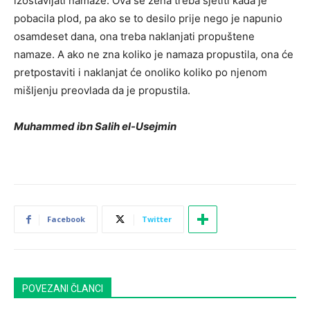
izostavljati namaze. Ova se žena treba sjetiti kada je
pobacila plod, pa ako se to desilo prije nego je napunio
osamdeset dana, ona treba naklanjati propuštene
namaze. A ako ne zna koliko je namaza propustila, ona će
pretpostaviti i naklanjat će onoliko koliko po njenom
mišljenju preovlada da je propustila.
Muhammed ibn Salih el-Usejmin
Facebook
Twitter
POVEZANI ČLANCI