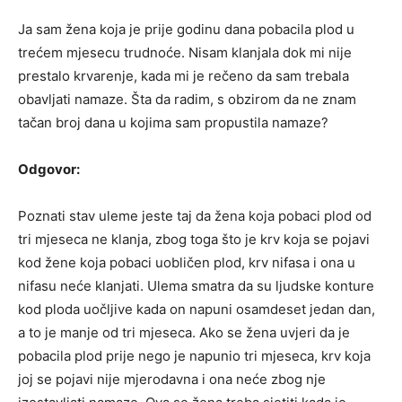
Ja sam žena koja je prije godinu dana pobacila plod u
trećem mjesecu trudnoće. Nisam klanjala dok mi nije
prestalo krvarenje, kada mi je rečeno da sam trebala
obavljati namaze. Šta da radim, s obzirom da ne znam
tačan broj dana u kojima sam propustila namaze?
Odgovor:
Poznati stav uleme jeste taj da žena koja pobaci plod od
tri mjeseca ne klanja, zbog toga što je krv koja se pojavi
kod žene koja pobaci uobličen plod, krv nifasa i ona u
nifasu neće klanjati. Ulema smatra da su ljudske konture
kod ploda uočljive kada on napuni osamdeset jedan dan,
a to je manje od tri mjeseca. Ako se žena uvjeri da je
pobacila plod prije nego je napunio tri mjeseca, krv koja
joj se pojavi nije mjerodavna i ona neće zbog nje