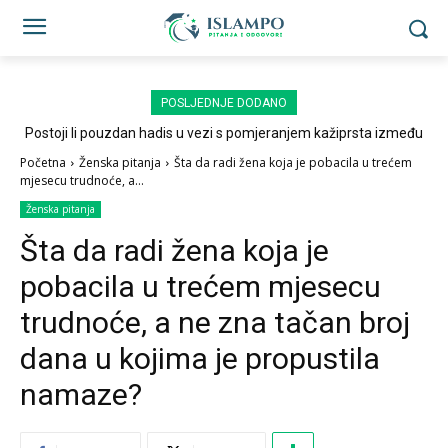
POSLJEDNJE DODANO
Postoji li pouzdan hadis u vezi s pomjeranjem kažiprsta između
sedždi?
Početna
Ženska pitanja
Šta da radi žena koja je pobacila u trećem
mjesecu trudnoće, a...
Ženska pitanja
Šta da radi žena koja je
pobacila u trećem mjesecu
trudnoće, a ne zna tačan broj
dana u kojima je propustila
namaze?