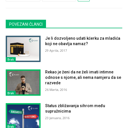
POVEZANI ČLANCI
Je li dozvoljeno udati kćerku za mladića
koji ne obavlja namaz?
29 Aprila, 2017
Brak
Rekao je ženi da ne želi imati intimne
odnose s njome, ali nema namjeru da se
razvede
26 Marta, 2016
Brak
Status zbližavanja sihrom među
supružnicima
23 Januara, 2016
Brak