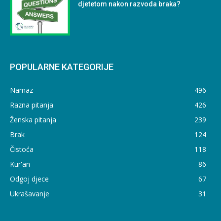
djetetom nakon razvoda braka?
POPULARNE KATEGORIJE
Namaz
496
Razna pitanja
426
Ženska pitanja
239
Brak
124
Čistoća
118
Kur'an
86
Odgoj djece
67
Ukrašavanje
31