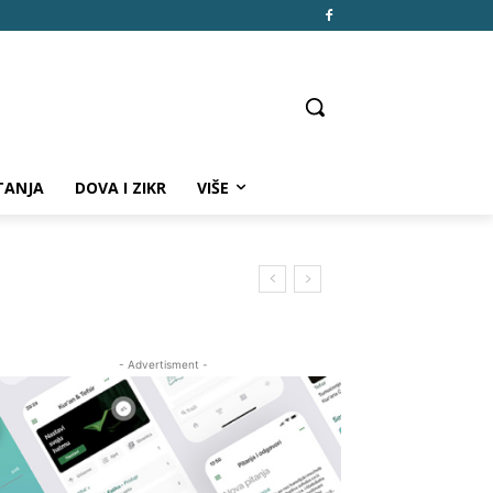
TANJA
DOVA I ZIKR
VIŠE
- Advertisment -