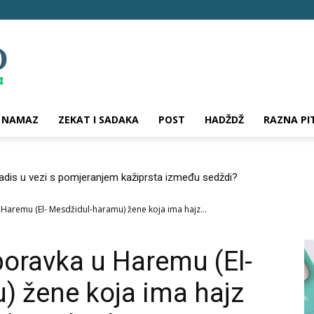
NAMAZ
ZEKAT I SADAKA
POST
HADŽDŽ
RAZNA PI
hadis u vezi s pomjeranjem kažiprsta između sedždi?
 Haremu (El- Mesdžidul-haramu) žene koja ima hajz...
boravka u Haremu (El-
) žene koja ima hajz