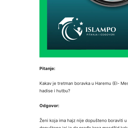
Pitanje:
Kakav je tretman boravka u Haremu (El- Mes
hadise i hutbu?
Odgovor:
Ženi koja ima hajz nije dopušteno boraviti 
dopušteno joj je da prođe kroz mesdžid kako 