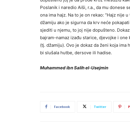
Poslanik i naredio Aiši, r.a., da mu donese 
ona ima hajz. Na to je on rekao: “Hajz nije u 
džamiju ako je sigurna da krv neće pokapati 
sjediti u njemu, to joj nije dopušteno. Doka
bajram-namaz izađu starice, djevojke i one 
(tj. džamiju). Ovo je dokaz da ženi koja ima
bi slušala hutbe, dersove ili hadise.
Muhammed ibn Salih el-Usejmin
Facebook
Twitter
P