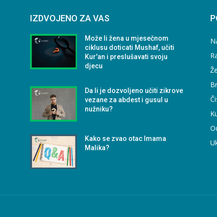
IZDVOJENO ZA VAS
P
Može li žena u mjesečnom
N
ciklusu doticati Mushaf, učiti
Ra
Kur'an i preslušavati svoju
djecu
Že
B
Da li je dozvoljeno učiti zikrove
Či
vezane za abdest i gusul u
nužniku?
Ku
O
Kako se zvao otac Imama
U
Malika?