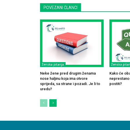
POVEZANI ČLANCI
Ženska pitanja
Ženska pitan
Neke žene pred drugim ženama
Kako će oba
nose haljinu koja ima otvore
neprestano k
sprijeda, sa strane i pozadi. Je li to
postiti?
uredu?