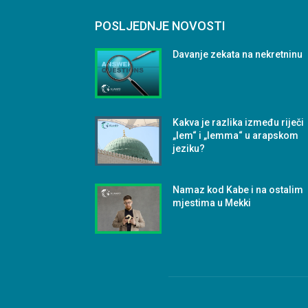
POSLJEDNJE NOVOSTI
Davanje zekata na nekretninu
Kakva je razlika između riječi
„lem“ i „lemma“ u arapskom
jeziku?
Namaz kod Kabe i na ostalim
mjestima u Mekki