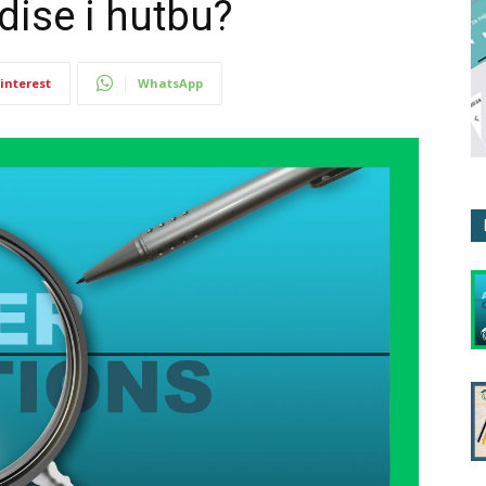
dise i hutbu?
interest
WhatsApp