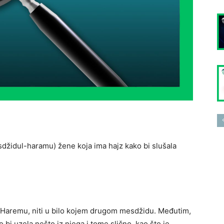
džidul-haramu) žene koja ima hajz kako bi slušala
u Haremu, niti u bilo kojem drugom mesdžidu. Međutim,
bi uzela nešto iz njega i tome slično, kao što je