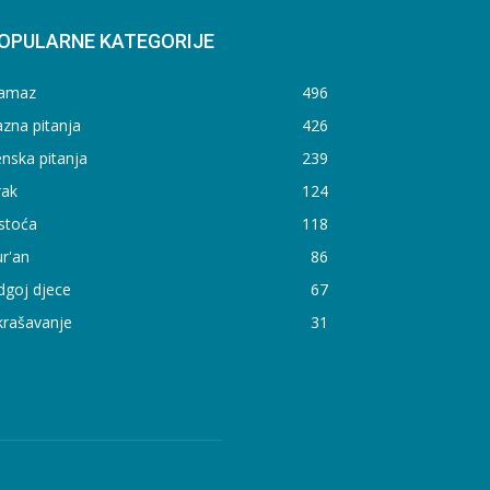
OPULARNE KATEGORIJE
amaz
496
zna pitanja
426
nska pitanja
239
rak
124
stoća
118
r'an
86
dgoj djece
67
krašavanje
31