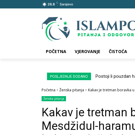
C
26.8
Sarajevo
POČETNA
VJEROVANJE
ČISTOĆA
Postoji li pouzdan 
POSLJEDNJE DODANO
Početna
Ženska pitanja
Kakav je tretman boravka u
Ženska pitanja
Kakav je tretman 
Mesdžidul-haramu