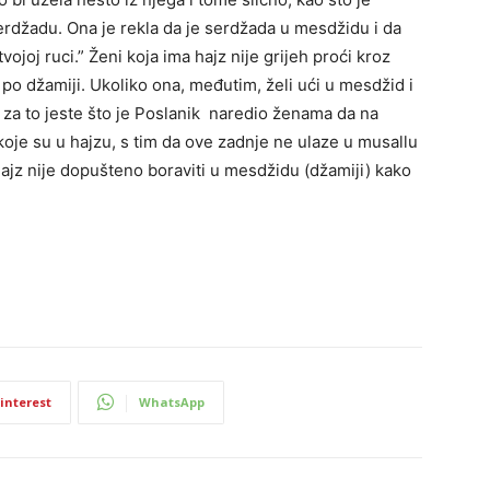
serdžadu. Ona je rekla da je serdžada u mesdžidu i da
tvojoj ruci.” Ženi koja ima hajz nije grijeh proći kroz
po džamiji. Ukoliko ona, međutim, želi ući u mesdžid i
z za to jeste što je Poslanik naredio ženama da na
koje su u hajzu, s tim da ove zadnje ne ulaze u musallu
 hajz nije dopušteno boraviti u mesdžidu (džamiji) kako
interest
WhatsApp