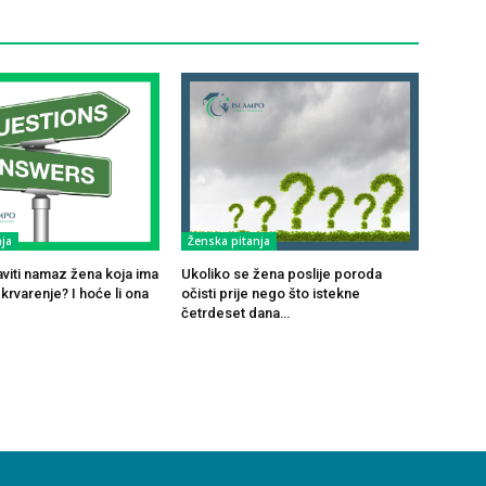
ja
Ženska pitanja
viti namaz žena koja ima
Ukoliko se žena poslije poroda
rvarenje? I hoće li ona
očisti prije nego što istekne
četrdeset dana…