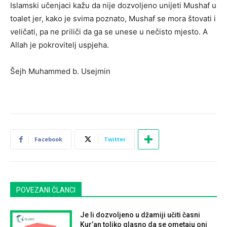
Islamski učenjaci kažu da nije dozvoljeno unijeti Mushaf u
toalet jer, kako je svima poznato, Mushaf se mora štovati i
veličati, pa ne priliči da ga se unese u nečisto mjesto. A
Allah je pokrovitelj uspjeha.
Šejh Muhammed b. Usejmin
Facebook
Twitter
POVEZANI ČLANCI
Je li dozvoljeno u džamiji učiti časni
Kur’an toliko glasno da se ometaju oni