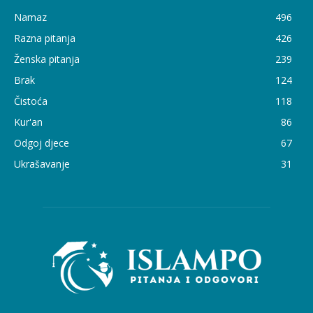
Namaz
496
Razna pitanja
426
Ženska pitanja
239
Brak
124
Čistoća
118
Kur'an
86
Odgoj djece
67
Ukrašavanje
31