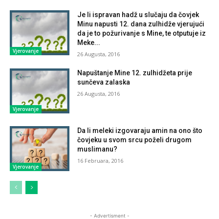
Je li ispravan hadž u slučaju da čovjek
Minu napusti 12. dana zulhidže vjerujući
da je to požurivanje s Mine, te otputuje iz
Meke...
Vjerovanje
26 Augusta, 2016
Napuštanje Mine 12. zulhidžeta prije
sunčeva zalaska
26 Augusta, 2016
Vjerovanje
Da li meleki izgovaraju amin na ono što
čovjeku u svom srcu poželi drugom
muslimanu?
16 Februara, 2016
Vjerovanje
- Advertisment -