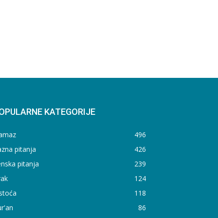
OPULARNE KATEGORIJE
amaz
496
zna pitanja
426
nska pitanja
239
rak
124
stoća
118
r'an
86