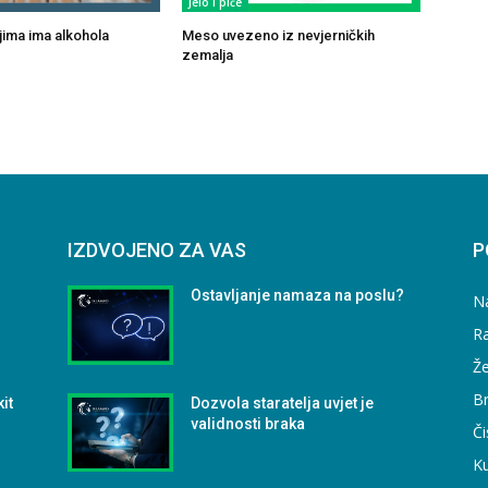
Jelo i piće
ojima ima alkohola
Meso uvezeno iz nevjerničkih
zemalja
IZDVOJENO ZA VAS
P
Ostavljanje namaza na poslu?
N
Ra
Že
B
kit
Dozvola staratelja uvjet je
validnosti braka
Či
Ku