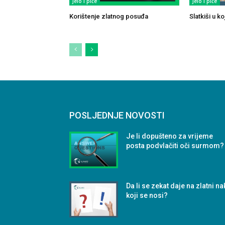
Jelo i piće
Jelo i piće
Korištenje zlatnog posuđa
Slatkiši u k
POSLJEDNJE NOVOSTI
Je li dopušteno za vrijeme
posta podvlačiti oči surmom?
Da li se zekat daje na zlatni na
koji se nosi?