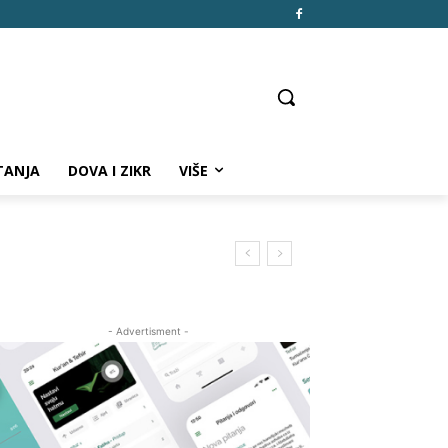
TANJA
DOVA I ZIKR
VIŠE
- Advertisment -