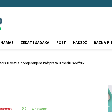
NAMAZ
ZEKAT I SADAKA
POST
HADŽDŽ
RAZNA PI
hadis u vezi s pomjeranjem kažiprsta između sedždi?
o
interest
WhatsApp