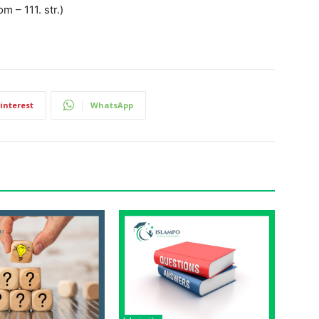
m – 111. str.)
interest
WhatsApp