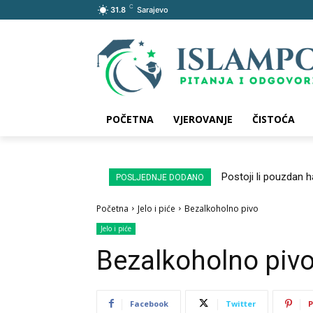
C
31.8
Sarajevo
POČETNA
VJEROVANJE
ČISTOĆA
Postoji li pouzdan 
POSLJEDNJE DODANO
Početna
Jelo i piće
Bezalkoholno pivo
Jelo i piće
Bezalkoholno piv
Facebook
Twitter
P