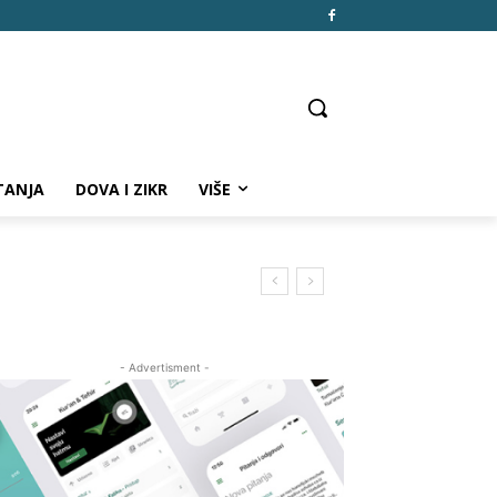
TANJA
DOVA I ZIKR
VIŠE
- Advertisment -