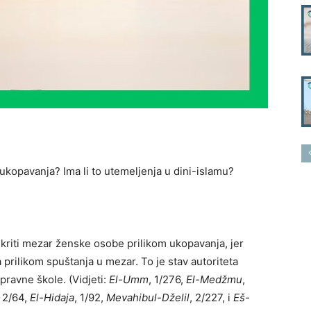
 ukopavanja? Ima li to utemeljenja u dini-islamu?
ekriti mezar ženske osobe prilikom ukopavanja, jer
 prilikom spuštanja u mezar. To je stav autoriteta
 pravne škole. (Vidjeti:
El-Umm
, 1/276,
El-Medžmu
,
, 2/64,
El-Hidaja
, 1/92,
Mevahibul-Dželil
, 2/227, i
Eš-