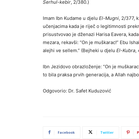
Šerhul-kebir
, 2/380.)
Imam Ibn Kudame u djelu
El-Mugni
, 2/377, 
učenjacima kada je riječ o legitimnosti prek
prisustvovao je dženazi Harisa Eavera, kada
mezara, rekavši: “On je muškarac!” Ebu Ishak 
alejhi ve sellem.” (Bejheki u djelu
El-Kubra
,
Ibn Jezidovo obrazloženje: “On je muškarac”
to bila praksa prvih generacija, a Allah najbo
Odgovorio: Dr. Safet Kuduzović
Facebook
Twitter
P