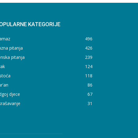
OPULARNE KATEGORIJE
amaz
496
zna pitanja
426
nska pitanja
239
rak
124
stoća
118
r'an
86
dgoj djece
67
krašavanje
31