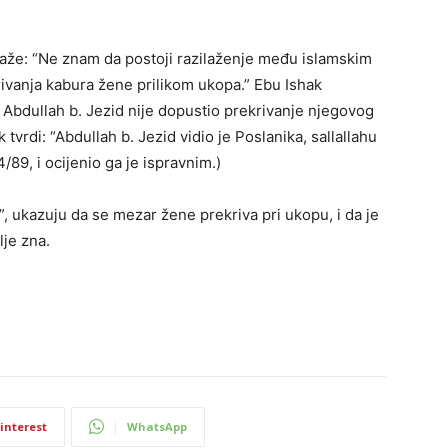
kaže: “Ne znam da postoji razilaženje među islamskim
rivanja kabura žene prilikom ukopa.” Ebu Ishak
 Abdullah b. Jezid nije dopustio prekrivanje njegovog
tvrdi: “Abdullah b. Jezid vidio je Poslanika, sallallahu
 4/89, i ocijenio ga je ispravnim.)
, ukazuju da se mezar žene prekriva pri ukopu, i da je
lje zna.
interest
WhatsApp