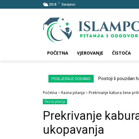
C
20.8
Sarajevo
POČETNA
VJEROVANJE
ČISTOĆA
Postoji li pouzdan 
POSLJEDNJE DODANO
Početna
Razna pitanja
Prekrivanje kabura žene pri
Razna pitanja
Prekrivanje kabur
ukopavanja