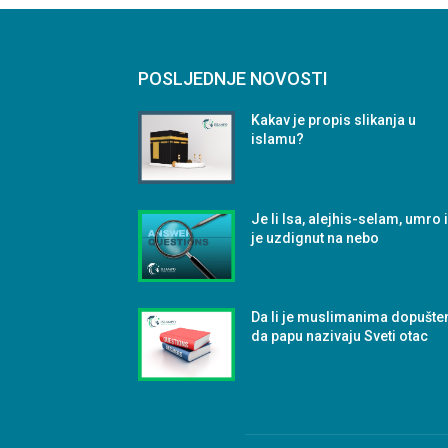
POSLJEDNJE NOVOSTI
Kakav je propis slikanja u
islamu?
Je li Isa, alejhis-selam, umro i
je uzdignut na nebo
Da li je muslimanima dopušte
da papu nazivaju Sveti otac