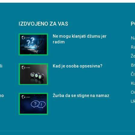
IZDVOJENO ZA VAS
P
Ne mogu klanjati džumu jer
N
radim
Ra
Že
B
li
Kad je osoba opsesivna?
Či
Ku
O
no
Žurba da se stigne na namaz
U