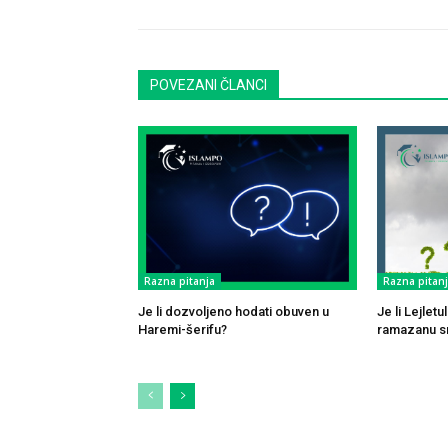
POVEZANI ČLANCI
Razna pitanja
Razna pitan
Je li dozvoljeno hodati obuven u
Je li Lejlet
Haremi-šerifu?
ramazanu sm