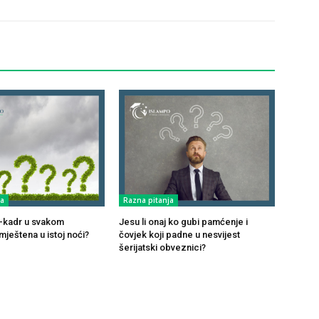
ja
Razna pitanja
ul-kadr u svakom
Jesu li onaj ko gubi pamćenje i
ještena u istoj noći?
čovjek koji padne u nesvijest
šerijatski obveznici?