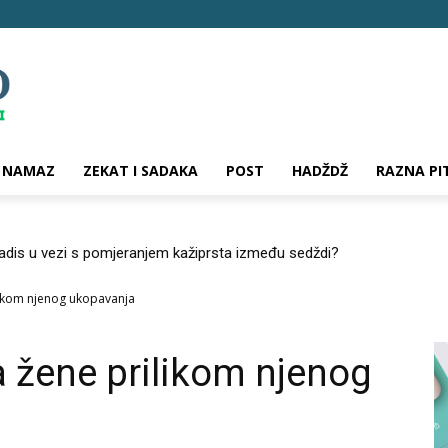
NAMAZ
ZEKAT I SADAKA
POST
HADŽDŽ
RAZNA PI
hadis u vezi s pomjeranjem kažiprsta između sedždi?
likom njenog ukopavanja
a žene prilikom njenog