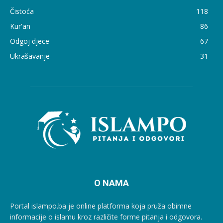
Čistoća
118
Kur'an
86
Odgoj djece
67
Ukrašavanje
31
O NAMA
Portal islampo.ba je online platforma koja pruža obimne
informacije o islamu kroz različite forme pitanja i odgovora.