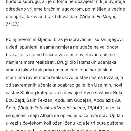
buduću suprugu, ali je o tome ne obavijesti niti je uvjetuje
određeno vrijeme bračnim ugovorom, po mišljenju većine
učenjaka, takav će brak biti validan. (Vidjeti:
El-Mugni
,
7/137.)
Po njihovom mišljenju, brak je ispravan jer su svi njegovi
uvjeti ispunjeni, a sama namjera ne utječe na validnost
braka, jer vrijeme bračne veze nije uvjetovano niti se
namjera mora realizirati. Drugi dio islamskih učenjaka
smatra takav brak privremenim što je po šerijatskim
mjerilima ravno mut'a braku. Ovo je stav imama Evzaija, a
od savremenih učenjaka odabrao ga je Ibn Usejmin, novi
sastav Stalnog kolegija za izdavanje fetvi u sastavu: Bekr
Ebu Zejd, Salih Fevzan, Abdullah Gudejan, Abdulaziz Alu
Šejh, (Vidjeti:
Fetaval-ledžnetid-daime,
18/449.) a koliko
se sjećam i šejh Albani se opredijelio za ovaj stav. Upitan
u vezi s čovjekom koji oženi ženu koja je tri puta puštena
s namjerom da je ponovo učini dopuštenom prvom