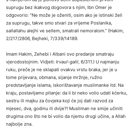
suprugu bez ikakvog dogovora s njim, Ibn Omer je
odgovorio: “Ne može je oženiti, osim ako je istinski želi
za suprugu, takve smo stvari za vrijeme Poslanika,
sallallahu alejhi ve sellem, smatrali nemoralom.” (Hakim,
2/217/2806, Bejheki, 7/339/14189.
Imam Hakim, Zehebi i Albani ovo predanje smatraju
vjerodostojnim. Vidjeti:
Irvaul-galil
, 6/311.) U najmanju
ruku, preče je ne sklapati ovakvu vrstu braka, jer je u
tome prijevara, obmana, sijanje mržnje, ružno
predstavljanje islama, iskorištavanje muslimanke itd. Na
kraju, postavljamo pitanje: da li bi neko volio udati kćerku,
sestru ili majku za čovjeka koji će joj dati razvod za
mjesec, dva, godinu ili dvije?! Musliman ne smije učiniti
drugima ono što ne bi volio da njemu drugi učine, a Allah
najbolje zna.