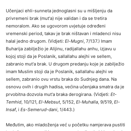
Učenjaci ehli-sunneta jednoglasni su u mišljenju da
privremeni brak (mut'a) nije validan i da se tretira
nemoralom. Ako se ugovorom uvjetuje određeni
vremenski period, takav je brak ništavan i mladenci nisu
halal jedno drugom. (Vidjeti:
El-Mugni
, 7/137.) Imam
Buharija zabilježio je Alijinu, radijallahu anhu, izjavu u
kojoj stoji da je Poslanik, sallallahu alejhi ve sellem,
zabranio mut'a brak. U drugom predanju koje je zabilježio
imam Muslim stoji da je Poslanik, sallallahu alejhi ve
sellem, zabranio ovu vrstu braka do Sudnjeg dana. Na
osnovu ovih i drugih hadisa, većina učenjaka smatra da je
prvobitna dozvola mut'a braka derogirana. (Vidjeti:
Et-
Temhid
, 10/121,
El-Mebsut
, 5/152,
El-Muhalla
, 9/519,
El-
Insaf
, i
Es-Semerud-dani
, 1/443.)
Međutim, ako mladoženja već u početku namjerava pustiti