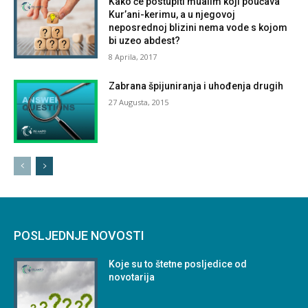
Kako će postupiti mualim koji poučava
Kur’ani-kerimu, a u njegovoj
neposrednoj blizini nema vode s kojom
bi uzeo abdest?
8 Aprila, 2017
Zabrana špijuniranja i uhođenja drugih
27 Augusta, 2015
POSLJEDNJE NOVOSTI
Koje su to štetne posljedice od
novotarija