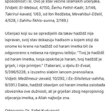
sposobnost i sl. Ovo je stav većine islamskih učenjaka.
(Vidjeti:
El-Mebsut,
4/150,
Šerhu Fethil-Kadir,
3/146,
Takrirul-kavaid,
1/63, od Ibn Redžeba,
Mevahibul-Dželil,
4/528, i
Sahihu fikhis-sunna,
2/169.)
Učenjaci koji su se opredijelili da takav hadždž nije
ispravan, svoj stav dokazuju hadisom u kojem stoji da
onome ko krene na hadždž od haram imetka bit će
odgovoreno s nebesa na njegovu telbiju: “Tvoj je hadždž
od haram imetka, tvoja opskrba je haram, tvoj hadždž je
grijeh, i nije primljen.” (Taberani, u djelu
El-Evsat
,
5/396/5228, s izuzetno slabim lancem prenosilaca.
Vidjeti:
Medžmeuz-zevaid,
10/292, i
Es-Silsiletus-sahiha,
9/391.) Dakle, hadždž obavljen od haram imetka oslobađa
obveznika ove dužnosti, ali je grješan zbog nepropisnog
stjecanja imetka, a Allah najbolje zna.
Odgovorio: Dr. Safet Kuduzović