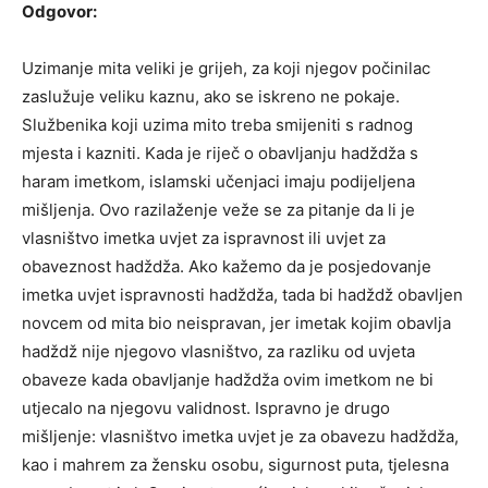
Odgovor:
Uzimanje mita veliki je grijeh, za koji njegov počinilac
zaslužuje veliku kaznu, ako se iskreno ne pokaje.
Službenika koji uzima mito treba smijeniti s radnog
mjesta i kazniti. Kada je riječ o obavljanju hadždža s
haram imetkom, islamski učenjaci imaju podijeljena
mišljenja. Ovo razilaženje veže se za pitanje da li je
vlasništvo imetka uvjet za ispravnost ili uvjet za
obaveznost hadždža. Ako kažemo da je posjedovanje
imetka uvjet ispravnosti hadždža, tada bi hadždž obavljen
novcem od mita bio neispravan, jer imetak kojim obavlja
hadždž nije njegovo vlasništvo, za razliku od uvjeta
obaveze kada obavljanje hadždža ovim imetkom ne bi
utjecalo na njegovu validnost. Ispravno je drugo
mišljenje: vlasništvo imetka uvjet je za obavezu hadždža,
kao i mahrem za žensku osobu, sigurnost puta, tjelesna