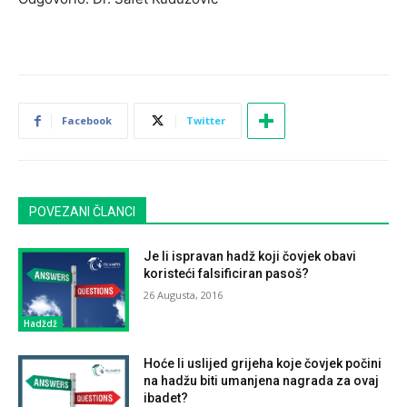
Facebook
Twitter
POVEZANI ČLANCI
Je li ispravan hadž koji čovjek obavi
koristeći falsificiran pasoš?
26 Augusta, 2016
Hadždž
Hoće li uslijed grijeha koje čovjek počini
na hadžu biti umanjena nagrada za ovaj
ibadet?