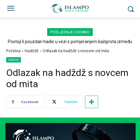
POSLJEDNJE DODANO
Postoji li pouzdan hadis u vezi s pomjeranjem kažiprsta između
sedždi?
Početna
Hadždž
Odlazak na hadždž s novcem od mita
Hadždž
Odlazak na hadždž s novcem
od mita
Facebook
Twitter