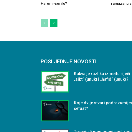
Haremi-šerifu?
ramazanu sm
POSLJEDNJE NOVOSTI
Kakva je razlika između riječi
„sibt“ (unuk) i „hafid“ (unuk)?
Koje dvije stvari podrazumije
šefaat?
Trebaju li muslimani sad, kad