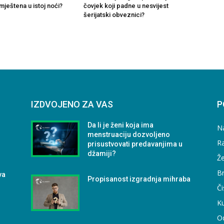
ještena u istoj noći?
čovjek koji padne u nesvijest
šerijatski obveznici?
IZDVOJENO ZA VAS
P
Da li je ženi koja ima
N
menstruaciju dozvoljeno
Ra
prisustvovati predavanjima u
džamiji?
Že
B
va
Propisanost izgradnja mihraba
Či
Ku
O