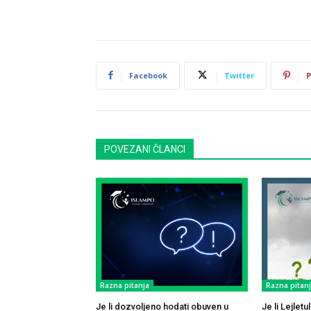
Facebook
Twitter
P
POVEZANI ČLANCI
Razna pitanja
Razna pitan
Je li dozvoljeno hodati obuven u
Je li Lejlet