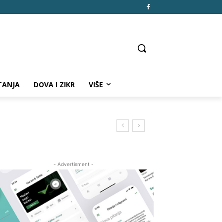
TANJA
DOVA I ZIKR
VIŠE
- Advertisment -