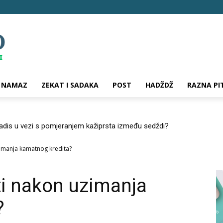
NAMAZ
ZEKAT I SADAKA
POST
HADŽDŽ
RAZNA PI
hadis u vezi s pomjeranjem kažiprsta između sedždi?
zimanja kamatnog kredita?
ti nakon uzimanja
?