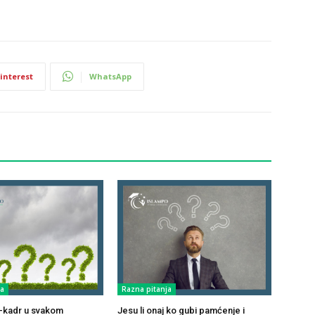
interest
WhatsApp
ja
Razna pitanja
ul-kadr u svakom
Jesu li onaj ko gubi pamćenje i