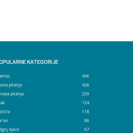
OPULARNE KATEGORIJE
amaz
496
zna pitanja
426
nska pitanja
239
rak
124
stoća
118
r'an
86
dgoj djece
67