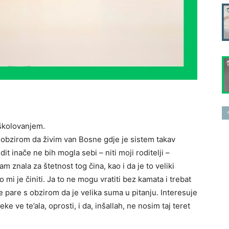
 školovanjem.
obzirom da živim van Bosne gdje je sistem takav
it inače ne bih mogla sebi – niti moji roditelji –
am znala za štetnost tog čina, kao i da je to veliki
mi je činiti. Ja to ne mogu vratiti bez kamata i trebat
 pare s obzirom da je velika suma u pitanju. Interesuje
ke ve te’ala, oprosti, i da, inšallah, ne nosim taj teret