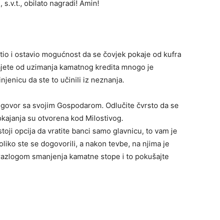
s.v.t., obilato nagradi! Amin!
tio i ostavio mogućnost da se čovjek pokaje od kufra
ajete od uzimanja kamatnog kredita mnogo je
njenicu da ste to učinili iz neznanja.
 ugovor sa svojim Gospodarom. Odlučite čvrsto da se
pokajanja su otvorena kod Milostivog.
toji opcija da vratite banci samo glavnicu, to vam je
oliko ste se dogovorili, a nakon tevbe, na njima je
a razlogom smanjenja kamatne stope i to pokušajte