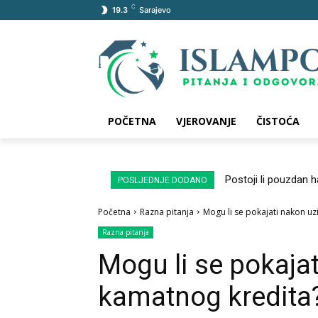
C
19.3
Sarajevo
POČETNA
VJEROVANJE
ČISTOĆA
Postoji li pouzdan 
POSLJEDNJE DODANO
Početna
Razna pitanja
Mogu li se pokajati nakon u
Razna pitanja
Mogu li se pokaja
kamatnog kredita