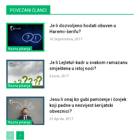
POVEZANI ČLANCI
Je li dozvoljeno hodati obuven u
Haremi-šerifu?
16 Septembra, 2017
Razna pitanja
Je li Lejletul-kadr u svakom ramazanu
smještena u istoj noći?
4 Juna, 2017
Razna pitanja
Jesu li onaj ko gubi pamćenje i čovjek
koji padne u nesvijest šerijatski
obveznici?
23 Aprila, 2017
Razna pitanja