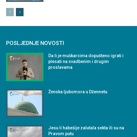
POSLJEDNJE NOVOSTI
Da li je muškarcima dopušteno igrati i
plesati na svadbenim i drugim
proslavama
Ženska ljubomora u Džennetu
Jesu li habešije zalutala sekta ili su na
Pravom putu