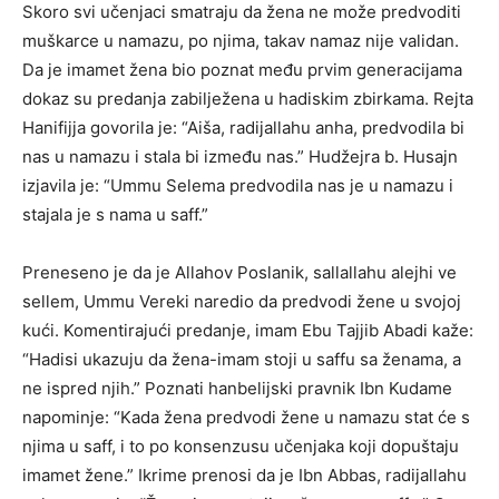
Skoro svi učenjaci smatraju da žena ne može predvoditi
muškarce u namazu, po njima, takav namaz nije validan.
Da je imamet žena bio poznat među prvim generacijama
dokaz su predanja zabilježena u hadiskim zbirkama. Rejta
Hanifijja govorila je: “Aiša, radijallahu anha, predvodila bi
nas u namazu i stala bi između nas.” Hudžejra b. Husajn
izjavila je: “Ummu Selema predvodila nas je u namazu i
stajala je s nama u saff.”
Preneseno je da je Allahov Poslanik, sallallahu alejhi ve
sellem, Ummu Vereki naredio da predvodi žene u svojoj
kući. Komentirajući predanje, imam Ebu Tajjib Abadi kaže:
“Hadisi ukazuju da žena-imam stoji u saffu sa ženama, a
ne ispred njih.” Poznati hanbelijski pravnik Ibn Kudame
napominje: “Kada žena predvodi žene u namazu stat će s
njima u saff, i to po konsenzusu učenjaka koji dopuštaju
imamet žene.” Ikrime prenosi da je Ibn Abbas, radijallahu