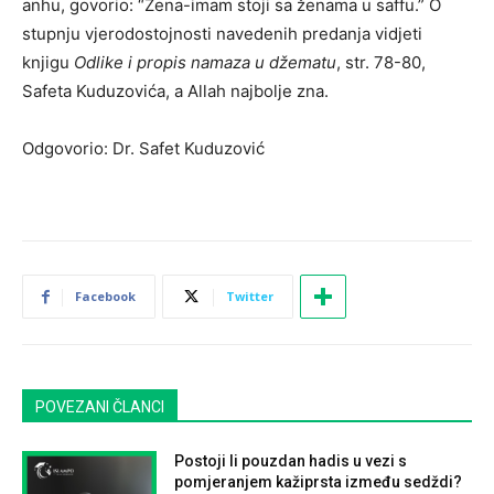
anhu, govorio: “Žena-imam stoji sa ženama u saffu.” O
stupnju vjerodostojnosti navedenih predanja vidjeti
knjigu
Odlike i propis namaza u džematu
, str. 78-80,
Safeta Kuduzovića, a Allah najbolje zna.
Odgovorio: Dr. Safet Kuduzović
Facebook
Twitter
POVEZANI ČLANCI
Postoji li pouzdan hadis u vezi s
pomjeranjem kažiprsta između sedždi?