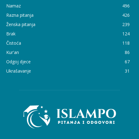
Namaz
496
Razna pitanja
426
Ženska pitanja
239
Brak
124
Čistoća
118
Kur'an
86
Odgoj djece
67
Ukrašavanje
31