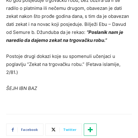
Ko god posjeduje trgovačku robu, bez obzira da li se
radilo o platnima ili nečemu drugom, obavezan je dati
zekat nakon što prođe godina dana, s tim da je obavezan
dati zekat i na novac koji posjeduje. Bilježi Ebu – Davud
od Semure b. Džunduba da je rekao:
“Poslanik nam je
naredio da dajemo zekat na trgovačku robu.”
Postoje drugi dokazi koje su spomenuli učenjaci u
poglavlju “Zekat na trgovačku robu.” (Fetava islamije,
2/81.)
ŠEJH IBN BAZ
Facebook
Twitter