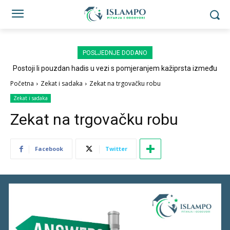
POSLJEDNJE DODANO
Postoji li pouzdan hadis u vezi s pomjeranjem kažiprsta između
sedždi?
Početna
Zekat i sadaka
Zekat na trgovačku robu
Zekat i sadaka
Zekat na trgovačku robu
Facebook
Twitter