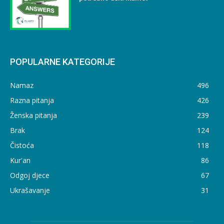
POPULARNE KATEGORIJE
Namaz
496
Razna pitanja
426
Ženska pitanja
239
Brak
124
Čistoća
118
Kur'an
86
Odgoj djece
67
Ukrašavanje
31