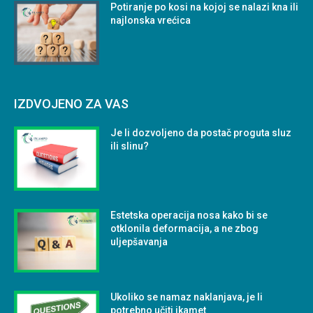
Potiranje po kosi na kojoj se nalazi kna ili
najlonska vrećica
IZDVOJENO ZA VAS
Je li dozvoljeno da postač proguta sluz
ili slinu?
Estetska operacija nosa kako bi se
otklonila deformacija, a ne zbog
uljepšavanja
Ukoliko se namaz naklanjava, je li
potrebno učiti ikamet