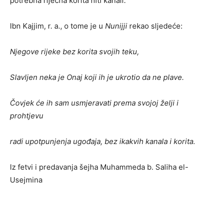
potrebna riječna korita niti kanali.
Ibn Kajjim, r. a., o tome je u
Nunijji
rekao sljedeće:
Njegove rijeke bez korita svojih teku,
Slavljen neka je Onaj koji ih je ukrotio da ne plave.
Čovjek će ih sam usmjeravati prema svojoj želji i
prohtjevu
radi upotpunjenja ugođaja, bez ikakvih kanala i korita.
Iz fetvi i predavanja šejha Muhammeda b. Saliha el-
Usejmina