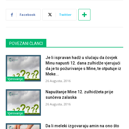
Facebook
Twitter
POVEZANI ČLANCI
Je li ispravan hadž u slučaju da čovjek
Minu napusti 12. dana zulhidže vjerujući
da je to požurivanje s Mine, te otputuje iz
Meke...
Vjerovanje
26 Augusta, 2016
Napuštanje Mine 12. zulhidžeta prije
sunčeva zalaska
26 Augusta, 2016
Vjerovanje
Da li meleki izgovaraju amin na ono što