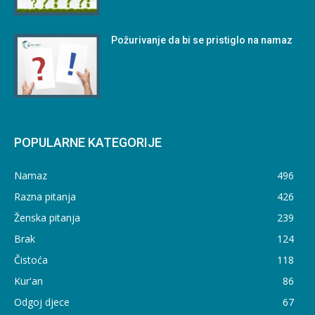
Požurivanje da bi se pristiglo na namaz
POPULARNE KATEGORIJE
Namaz
496
Razna pitanja
426
Ženska pitanja
239
Brak
124
Čistoća
118
Kur'an
86
Odgoj djece
67