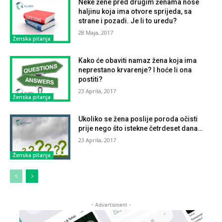
Neke žene pred drugim ženama nose
haljinu koja ima otvore sprijeda, sa
strane i pozadi. Je li to uredu?
28 Maja, 2017
Ženska pitanja
Kako će obaviti namaz žena koja ima
neprestano krvarenje? I hoće li ona
postiti?
23 Aprila, 2017
Ženska pitanja
Ukoliko se žena poslije poroda očisti
prije nego što istekne četrdeset dana…
23 Aprila, 2017
Ženska pitanja
- Advertisment -