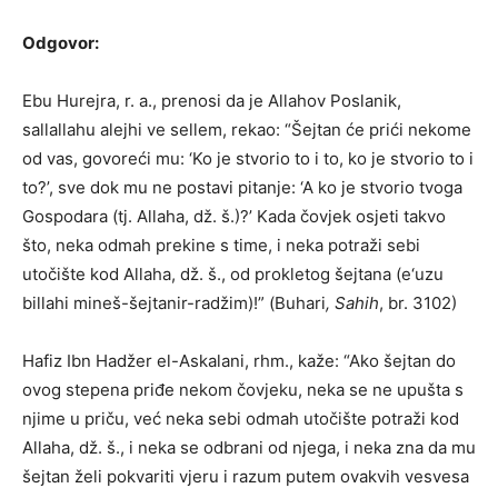
Odgovor:
Ebu Hurejra, r. a., prenosi da je Allahov Poslanik,
sallallahu alejhi ve sellem, rekao: “Šejtan će prići nekome
od vas, govoreći mu: ‘Ko je stvorio to i to, ko je stvorio to i
to?’, sve dok mu ne postavi pitanje: ‘A ko je stvorio tvoga
Gospodara (tj. Allaha, dž. š.)?’ Kada čovjek osjeti takvo
što, neka odmah prekine s time, i neka potraži sebi
utočište kod Allaha, dž. š., od prokletog šejtana (e‘uzu
billahi mineš-šejtanir-radžim)!” (Buhari
, Sahih
, br. 3102)
Hafiz Ibn Hadžer el-Askalani, rhm., kaže: “Ako šejtan do
ovog stepena priđe nekom čovjeku, neka se ne upušta s
njime u priču, već neka sebi odmah utočište potraži kod
Allaha, dž. š., i neka se odbrani od njega, i neka zna da mu
šejtan želi pokvariti vjeru i razum putem ovakvih vesvesa