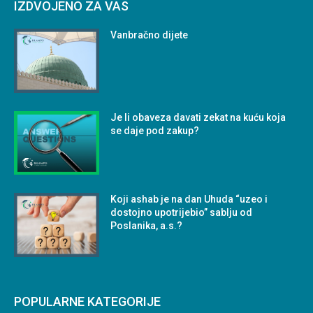
IZDVOJENO ZA VAS
Vanbračno dijete
Je li obaveza davati zekat na kuću koja
se daje pod zakup?
Koji ashab je na dan Uhuda “uzeo i
dostojno upotrijebio” sablju od
Poslanika, a.s.?
POPULARNE KATEGORIJE