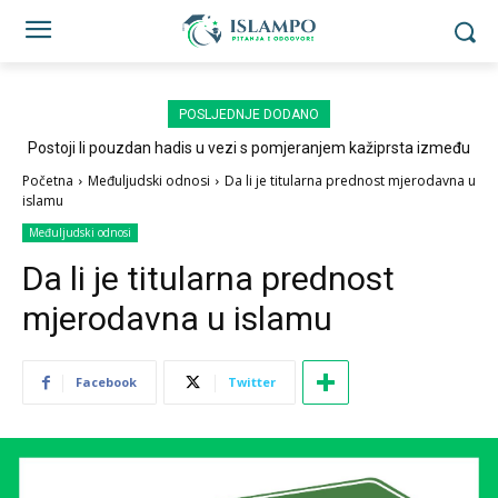
POSLJEDNJE DODANO
Postoji li pouzdan hadis u vezi s pomjeranjem kažiprsta između
sedždi?
Početna
Međuljudski odnosi
Da li je titularna prednost mjerodavna u
islamu
Međuljudski odnosi
Da li je titularna prednost
mjerodavna u islamu
Facebook
Twitter