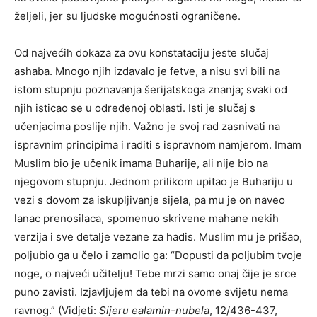
željeli, jer su ljudske mogućnosti ograničene.
Od najvećih dokaza za ovu konstataciju jeste slučaj
ashaba. Mnogo njih izdavalo je fetve, a nisu svi bili na
istom stupnju poznavanja šerijatskoga znanja; svaki od
njih isticao se u određenoj oblasti. Isti je slučaj s
učenjacima poslije njih. Važno je svoj rad zasnivati na
ispravnim principima i raditi s ispravnom namjerom. Imam
Muslim bio je učenik imama Buharije, ali nije bio na
njegovom stupnju. Jednom prilikom upitao je Buhariju u
vezi s dovom za iskupljivanje sijela, pa mu je on naveo
lanac prenosilaca, spomenuo skrivene mahane nekih
verzija i sve detalje vezane za hadis. Muslim mu je prišao,
poljubio ga u čelo i zamolio ga: “Dopusti da poljubim tvoje
noge, o najveći učitelju! Tebe mrzi samo onaj čije je srce
puno zavisti. Izjavljujem da tebi na ovome svijetu nema
ravnog.” (Vidjeti:
Sijeru ealamin-nubela
, 12/436-437,