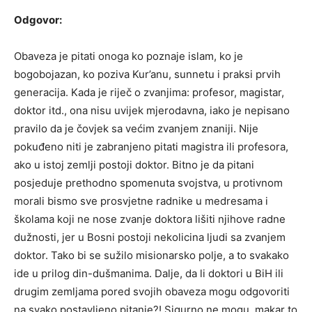
Odgovor:
Obaveza je pitati onoga ko poznaje islam, ko je
bogobojazan, ko poziva Kur’anu, sunnetu i praksi prvih
generacija. Kada je riječ o zvanjima: profesor, magistar,
doktor itd., ona nisu uvijek mjerodavna, iako je nepisano
pravilo da je čovjek sa većim zvanjem znaniji. Nije
pokuđeno niti je zabranjeno pitati magistra ili profesora,
ako u istoj zemlji postoji doktor. Bitno je da pitani
posjeduje prethodno spomenuta svojstva, u protivnom
morali bismo sve prosvjetne radnike u medresama i
školama koji ne nose zvanje doktora lišiti njihove radne
dužnosti, jer u Bosni postoji nekolicina ljudi sa zvanjem
doktor. Tako bi se sužilo misionarsko polje, a to svakako
ide u prilog din-dušmanima. Dalje, da li doktori u BiH ili
drugim zemljama pored svojih obaveza mogu odgovoriti
na svako postavljeno pitanje?! Sigurno ne mogu, makar to