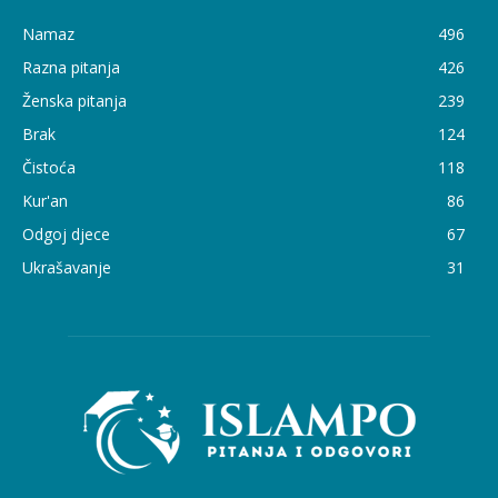
Namaz
496
Razna pitanja
426
Ženska pitanja
239
Brak
124
Čistoća
118
Kur'an
86
Odgoj djece
67
Ukrašavanje
31