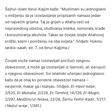
Šejhul-islam Ibnul-Kajjim kaže: “Muslimani su jednoglasni
u mišljenju da je izostavljanje propisanih namaza jedan
od najvećih grijeha. Taj je grijeh u Allaha veći od
nepravednog ubistva, otuđivanja imetka, nemorala, krađe
i konzumiranja alkohola. Takav se čovjek izlaže Allahovoj
srdžbi, kazni i poniženju na oba svijeta.” (Vidjeti:
Hukmu
tarikis-salah
, str. 7, od Ibnul-Kajjima.)
Čovjek može namaz izostavljati poričući njegovu
obaveznost, a može ga izostavljati iz lijenosti, ali vjerujući
u njegovu obaveznost. Svi islamski učenjaci jednoglasno
kažu da je onaj ko porekne obavezost namaza –
nevjernik, makar ga i klanjao. (Vidjeti:
El-Havil-kebir
,
2/525,
El-Muhalla
, 2/228,
Et-Temhid
, 14/126,
El-Mugni
,
2/297,
Medžmu'ul-fetava
, 22/28,
Šerhu Fethil-Kadir
, 1/217,
i
Nejlul-evtar
, 1/361.)