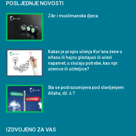
POSLJEDNJE NOVOSTI
Zikr i muslimanska djeca
Kakav je propis učenja Kur’ana žene u
nifasu ili hajzu gledajući ili učeći
napamet, u slučaju potrebe, kao npr.
učenice ili učiteljice?
Šta se podrazumijeva pod slavljenjem
Allaha, dž. š.?
IZDVOJENO ZA VAS