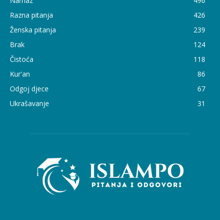
Namaz
496
Razna pitanja
426
Ženska pitanja
239
Brak
124
Čistoća
118
Kur'an
86
Odgoj djece
67
Ukrašavanje
31