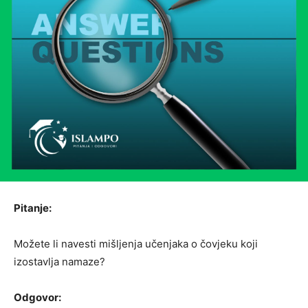
Pitanje:
Možete li navesti mišljenja učenjaka o čovjeku koji
izostavlja namaze?
Odgovor: