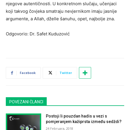
njegove autentičnosti. U konkretnom slučaju, učenjaci
koji takvog čovjeka smatraju nevjernikom imaju jasnije
argumente, a Allah, dželle šanuhu, opet, najbolje zna.
Odgovorio: Dr. Safet Kuduzović
Facebook
Twitter
POVEZANI ČLANCI
Postoji li pouzdan hadis u vezi s
pomjeranjem kažiprsta između sedždi?
24 Februara, 2018