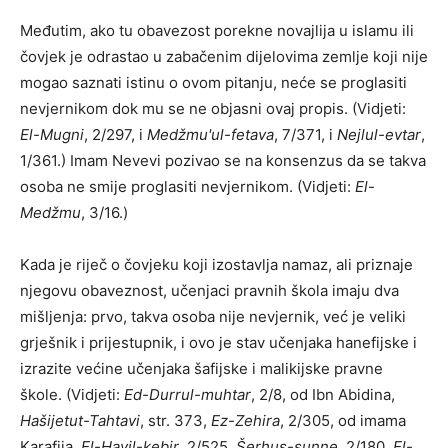
Međutim, ako tu obavezost porekne novajlija u islamu ili
čovjek je odrastao u zabačenim dijelovima zemlje koji nije
mogao saznati istinu o ovom pitanju, neće se proglasiti
nevjernikom dok mu se ne objasni ovaj propis. (Vidjeti:
El-Mugni
, 2/297, i
Medžmu'ul-fetava
, 7/371, i
Nejlul-evtar
,
1/361.) Imam Nevevi pozivao se na konsenzus da se takva
osoba ne smije proglasiti nevjernikom. (Vidjeti:
El-
Medžmu
, 3/16.)
Kada je riječ o čovjeku koji izostavlja namaz, ali priznaje
njegovu obaveznost, učenjaci pravnih škola imaju dva
mišljenja: prvo, takva osoba nije nevjernik, već je veliki
grješnik i prijestupnik, i ovo je stav učenjaka hanefijske i
izrazite većine učenjaka šafijske i malikijske pravne
škole. (Vidjeti:
Ed-Durrul-muhtar
, 2/8, od Ibn Abidina,
Hašijetut-Tahtavi
, str. 373,
Ez-Zehira
, 2/305, od imama
Karafija,
El-Havil-kebir
, 2/525,
Šerhus-sunne
, 2/180,
El-