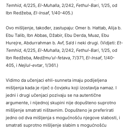
Temhid
, 4/225,
El-Muhalla
, 2/242,
Fethul-Bari
, 1/25, od
Ibn Redžeba,
El-Insaf
, 1/40-405.)
Ovo mišljenje, također, zastupaju: Omer b. Hattab, Alija b.
Ebu Talib, Ibn Abbas, Džabir, Ebu Derda, Muaz, Ebu
Hurejre, Abdurrahman b. Avf, Sa‘d i neki drugi. (Vidjeti:
Et-
Temhid
, 4/225,
El-Muhalla
, 2/242,
Fethul-Bari
, 1/25, od
Ibn Redžeba,
Medžmu'ul-fetava
, 7/371,
El-Insaf
, 1/40-
405, i
Nejlul-evtar
, 1/361.)
Vidimo da učenjaci ehli-sunneta imaju podijeljena
mišljenja kada je riječ o čovjeku koji izostavlja namaz. I
jedni i drugi učenjaci pozivaju se na autentične
argumente, i nijednoj skupini nije dopušteno suprotno
mišljenje smatrati ništavnim. Dopušteno je preferirati
jedno od dva mišljenja s mogućnošću njegove slabosti, i
smatrati suprotno mišljenje slabim s mogućnošću