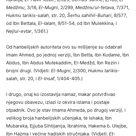
Medžmu
, 3/16,
El-Mugni
, 2/299,
Medžmu'ul-fetava
, 7/371,
Hukmu tarikis-salah
, str. 20,
Šerhu sahihil-Buhari
, 8/577,
od Ibn Bettala,
El-Ialam
, 9/51-54, od Ibn Mulekkina, i
Nejlul-evtar
, 1/361.)
Od hanbelijskih autoriteta ovo su mišljenje su odabrali
imam Ahmed, po jednoj verziji, Ibn Betta, Ibn Kudame, Ibn
Abdus, Ibn Abdus Mutekaddim, El-Medžd, Ibn Rezin i
brojni drugi. (Vidjeti:
El-Mugni
, 2/300,
Hukmu tarikis-
salah
, str. 20, i
El-Insaf
, 1/404-405.)
I drugo, onaj ko izostavlja namaz, makar potvrđivao
njegovu obavezu, izlazi iz okvira islama i postaje
otpadnik. Ovo je stav imama Ahmeda, po drugoj verziji, i
velikog broja hanbelijskih učenjaka, te Ishaka, Ibn
Mubareka, Ejjuba Sihtijanija, Ibrahima, Hakema b. Utejbe,
Ibn Hazma i većine hadiskih stručnjaka. (Vidjeti:
Et-