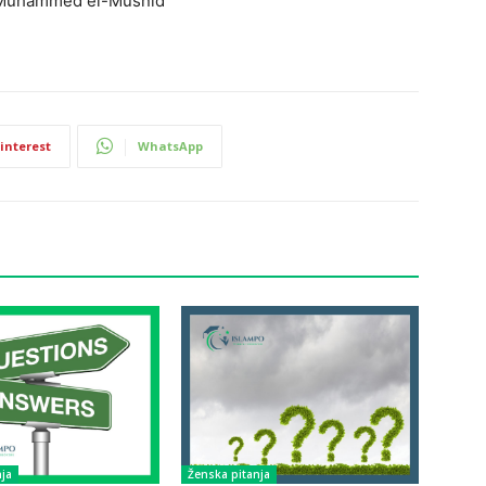
io Muhammed el-Musnid
interest
WhatsApp
ja
Ženska pitanja