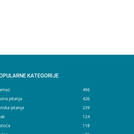
OPULARNE KATEGORIJE
amaz
496
zna pitanja
426
nska pitanja
239
rak
124
stoća
118