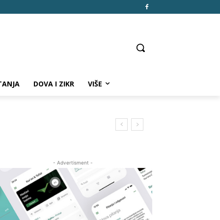
TANJA
DOVA I ZIKR
VIŠE
- Advertisment -