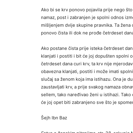
Ako bi se krv ponovo pojavila prije nego što
namaz, post i zabranjen je spolni odnos izm
mišljenjem dvije skupine pravnika. Ta žena 
ponovo čista ili dok ne prođe četrdeset dan
Ako postane čista prije isteka četrdeset dan
klanjati i postiti i bit će joj dopušten spoln
četrdeset dana curi krv, ta krv nije mjerodav
obavezna klanjati, postiti i može imati spo
slučaj sa ženom koja ima istihazu. Ona je dužna
zaustavljati krv, a prije svakog namaza obnavl
sellem, tako naređivao ženi u istihazi. Tako
će joj opet biti zabranjeno sve što je spomen
Šejh Ibn Baz