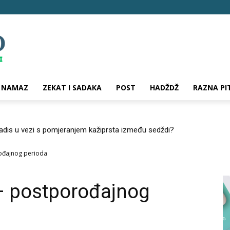
NAMAZ
ZEKAT I SADAKA
POST
HADŽDŽ
RAZNA PI
hadis u vezi s pomjeranjem kažiprsta između sedždi?
rođajnog perioda
 – postporođajnog