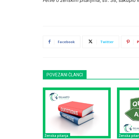
Fetve o ženskim pitanjima
, str. 38, sakup
Facebook
Twitter
P
POVEZANI ČLANCI
Ženska pitanja
Ženska pitan