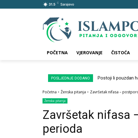
C
31.5
Sarajevo
POČETNA
VJEROVANJE
ČISTOĆA
Postoji li pouzdan 
POSLJEDNJE DODANO
Početna
Ženska pitanja
Završetak nifasa – postpo
Ženska pitanja
Završetak nifasa
perioda