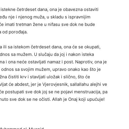
 istekne četrdeset dana, ona je obavezna ostaviti
eđu nje i njenog muža, u skladu s ispravnijim
će imati tretman žene u nifasu sve dok ne bude
a od porođaja.
a ili sa istekom četrdeset dana, ona će se okupati,
i odnos sa mužem. U slučaju da joj i nakon isteka
na i ona neće ostavljati namaz i post. Naprotiv, ona je
lni odnos sa svojim mužem, upravo onako kao što je
 čistiti krv i stavljati uložak i slično, što će
jat će abdest, jer je Vjerovjesnik, sallallahu alejhi ve
 će postupati sve dok joj se ne pojavi menstruacija, pa
uto sve dok se ne očisti. Allah je Onaj koji upućuje!