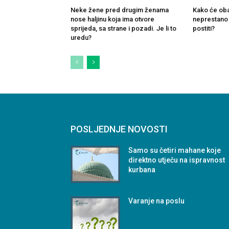
Neke žene pred drugim ženama
Kako će oba
nose haljinu koja ima otvore
neprestano k
sprijeda, sa strane i pozadi. Je li to
postiti?
uredu?
POSLJEDNJE NOVOSTI
Samo su četiri mahane koje
direktno utječu na ispravnost
kurbana
Varanje na poslu