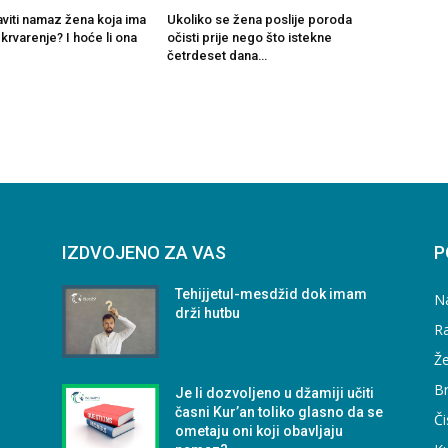
viti namaz žena koja ima
Ukoliko se žena poslije poroda
rvarenje? I hoće li ona
očisti prije nego što istekne
četrdeset dana…
IZDVOJENO ZA VAS
P
Tehijjetul-mesdžid dok imam
N
drži hutbu
Ra
Že
B
Je li dozvoljeno u džamiji učiti
časni Kur’an toliko glasno da se
Či
ometaju oni koji obavljaju