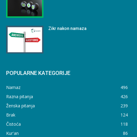
Zikr nakon namaza
POPULARNE KATEGORIJE
Namaz
496
Razna pitanja
426
Ženska pitanja
239
Brak
124
Čistoća
118
Kur'an
86