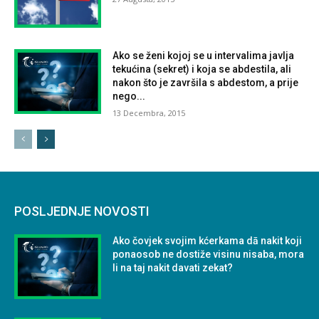
Ako se ženi kojoj se u intervalima javlja
tekućina (sekret) i koja se abdestila, ali
nakon što je završila s abdestom, a prije
nego...
13 Decembra, 2015
POSLJEDNJE NOVOSTI
Ako čovjek svojim kćerkama dā nakit koji
ponaosob ne dostiže visinu nisaba, mora
li na taj nakit davati zekat?