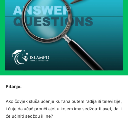
Pitanje:
Ako čovjek sluša učenje Kur'ana putem radija ili televizije,
i čuje da učač prouči ajet u kojem ima sedžda-tilavet, da li
će učiniti sedždu ili ne?