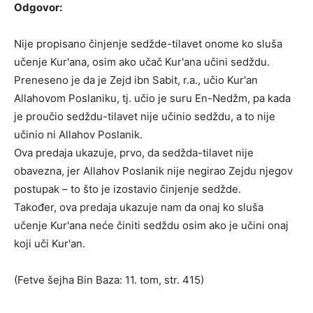
Odgovor:
Nije propisano činjenje sedžde-tilavet onome ko sluša
učenje Kur'ana, osim ako učač Kur'ana učini sedždu.
Preneseno je da je Zejd ibn Sabit, r.a., učio Kur'an
Allahovom Poslaniku, tj. učio je suru En-Nedžm, pa kada
je proučio sedždu-tilavet nije učinio sedždu, a to nije
učinio ni Allahov Poslanik.
Ova predaja ukazuje, prvo, da sedžda-tilavet nije
obavezna, jer Allahov Poslanik nije negirao Zejdu njegov
postupak – to što je izostavio činjenje sedžde.
Također, ova predaja ukazuje nam da onaj ko sluša
učenje Kur'ana neće činiti sedždu osim ako je učini onaj
koji uči Kur'an.
(Fetve šejha Bin Baza: 11. tom, str. 415)