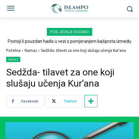
POSLJEDNJE DODANO
Postoji li pouzdan hadis u vezi s pomjeranjem kažiprsta između
sedždi?
Početna
Namaz
Sedžda- tilavet za one koji slušaju učenja Kur’ana
Namaz
Sedžda- tilavet za one koji
slušaju učenja Kur’ana
Facebook
Twitter