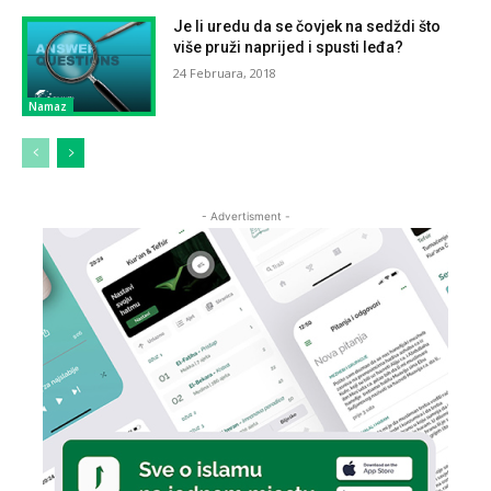
Je li uredu da se čovjek na sedždi što
više pruži naprijed i spusti leđa?
24 Februara, 2018
Namaz
- Advertisment -