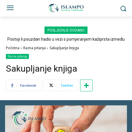
POSLJEDNJE DODANO
Postoji li pouzdan hadis u vezi s pomjeranjem kažiprsta između
sedždi?
Početna
Razna pitanja
Sakupljanje knjiga
Razna pitanja
Sakupljanje knjiga
Facebook
Twitter