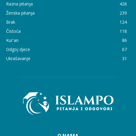
Razna pitanja
426
Ženska pitanja
239
Brak
124
Čistoća
118
Kur'an
86
Odgoj djece
67
Ukrašavanje
31
O NAMA