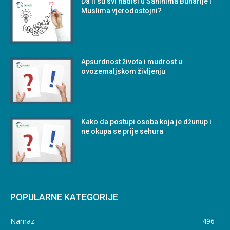
Da li su svi hadisi u Sahihima Buharije i
Muslima vjerodostojni?
Apsurdnost života i mudrost u
ovozemaljskom življenju
Kako da postupi osoba koja je džunup i
ne okupa se prije sehura
POPULARNE KATEGORIJE
Namaz
496