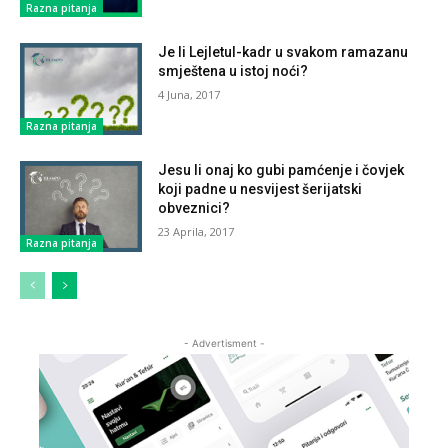
Razna pitanja
Je li Lejletul-kadr u svakom ramazanu
smještena u istoj noći?
4 Juna, 2017
Razna pitanja
Jesu li onaj ko gubi pamćenje i čovjek
koji padne u nesvijest šerijatski
obveznici?
23 Aprila, 2017
Razna pitanja
- Advertisment -