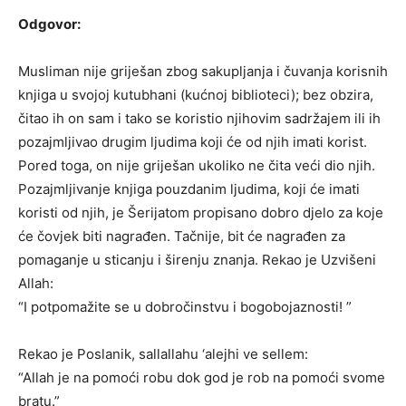
Odgovor:
Musliman nije griješan zbog sakupljanja i čuvanja korisnih
knjiga u svojoj kutubhani (kućnoj biblioteci); bez obzira,
čitao ih on sam i tako se koristio njihovim sadržajem ili ih
pozajmljivao drugim ljudima koji će od njih imati korist.
Pored toga, on nije griješan ukoliko ne čita veći dio njih.
Pozajmljivanje knjiga pouzdanim ljudima, koji će imati
koristi od njih, je Šerijatom propisano dobro djelo za koje
će čovjek biti nagrađen. Tačnije, bit će nagrađen za
pomaganje u sticanju i širenju znanja. Rekao je Uzvišeni
Allah:
“I potpomažite se u dobročinstvu i bogobojaznosti! ”
Rekao je Poslanik, sallallahu ‘alejhi ve sellem:
“Allah je na pomoći robu dok god je rob na pomoći svome
bratu.”