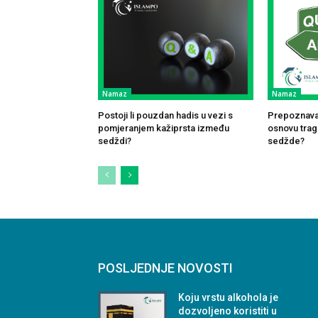
Namaz
Namaz
Postoji li pouzdan hadis u vezi s
Prepoznavan
pomjeranjem kažiprsta između
osnovu traga
sedždi?
sedžde?
POSLJEDNJE NOVOSTI
Koju vrstu alkohola je
dozvoljeno koristiti u