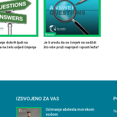
Namaz
je dobrih ljudi na
Je li uredu da se čovjek na sedždi
 na čelu usljed činjenja
što više pruži naprijed i spusti leđa?
IZDVOJENO ZA VAS
P
Uzimanje abdesta morskom
N
vodom