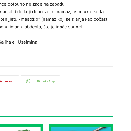
unce potpuno ne zađe na zapadu.
njati bilo koji dobrovoljni namaz, osim ukoliko taj
ehijjetul-mesdžid“ (namaz koji se klanja kao počast
u po uzimanju abdesta, što je inače sunnet.
Saliha el-Usejmina
interest
WhatsApp