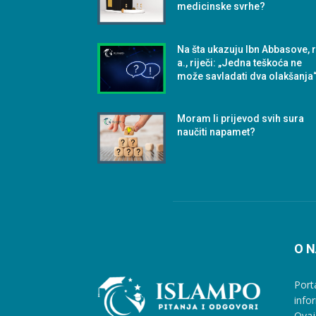
medicinske svrhe?
Na šta ukazuju Ibn Abbasove, r
a., riječi: „Jedna teškoća ne
može savladati dva olakšanja
Moram li prijevod svih sura
naučiti napamet?
O 
Port
info
Ovaj