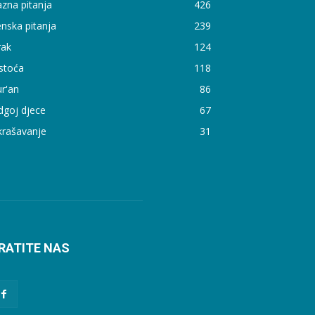
zna pitanja
426
nska pitanja
239
rak
124
stoća
118
r'an
86
dgoj djece
67
krašavanje
31
RATITE NAS