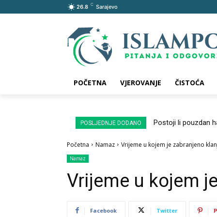
C
26.8
Sarajevo
POČETNA
VJEROVANJE
ČISTOĆA
Postoji li pouzdan 
POSLJEDNJE DODANO
Početna
Namaz
Vrijeme u kojem je zabranjeno klan
Namaz
Vrijeme u kojem je
Facebook
Twitter
P