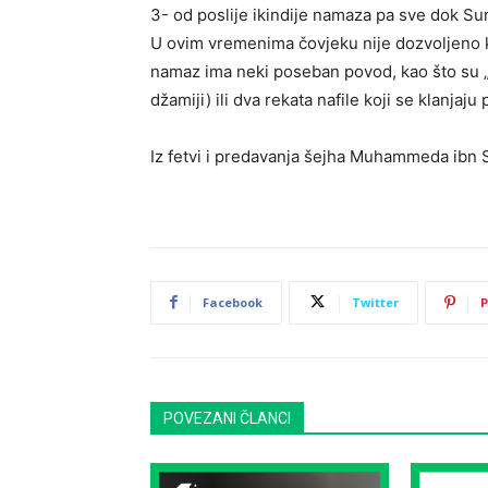
3- od poslije ikindije namaza pa sve dok S
U ovim vremenima čovjeku nije dozvoljeno kla
namaz ima neki poseban povod, kao što su „t
džamiji) ili dva rekata nafile koji se klanjaj
Iz fetvi i predavanja šejha Muhammeda ibn 
Facebook
Twitter
P
POVEZANI ČLANCI