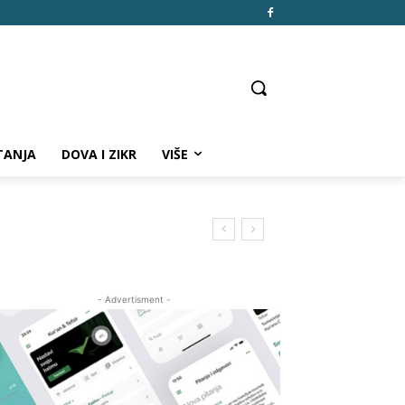
TANJA
DOVA I ZIKR
VIŠE
- Advertisment -