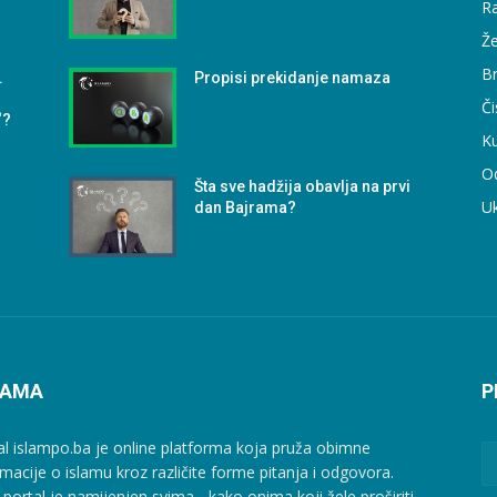
Ra
Že
B
.
Propisi prekidanje namaza
Či
“?
Ku
O
Šta sve hadžija obavlja na prvi
U
dan Bajrama?
NAMA
P
al islampo.ba je online platforma koja pruža obimne
rmacije o islamu kroz različite forme pitanja i odgovora.
 portal je namijenjen svima - kako onima koji žele proširiti