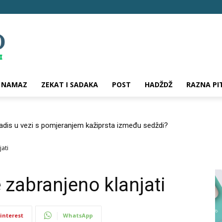
NAMAZ
ZEKAT I SADAKA
POST
HADŽDŽ
RAZNA PI
hadis u vezi s pomjeranjem kažiprsta između sedždi?
jati
 zabranjeno klanjati
interest
WhatsApp