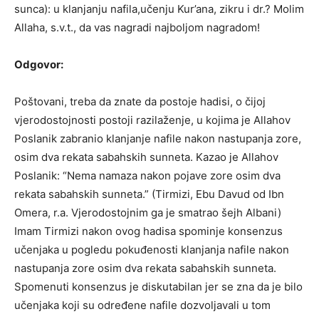
sunca): u klanjanju nafila,učenju Kur’ana, zikru i dr.? Molim
Allaha, s.v.t., da vas nagradi najboljom nagradom!
Odgovor:
Poštovani, treba da znate da postoje hadisi, o čijoj
vjerodostojnosti postoji razilaženje, u kojima je Allahov
Poslanik zabranio klanjanje nafile nakon nastupanja zore,
osim dva rekata sabahskih sunneta. Kazao je Allahov
Poslanik: “Nema namaza nakon pojave zore osim dva
rekata sabahskih sunneta.” (Tirmizi, Ebu Davud od Ibn
Omera, r.a. Vjerodostojnim ga je smatrao šejh Albani)
Imam Tirmizi nakon ovog hadisa spominje konsenzus
učenjaka u pogledu pokuđenosti klanjanja nafile nakon
nastupanja zore osim dva rekata sabahskih sunneta.
Spomenuti konsenzus je diskutabilan jer se zna da je bilo
učenjaka koji su određene nafile dozvoljavali u tom