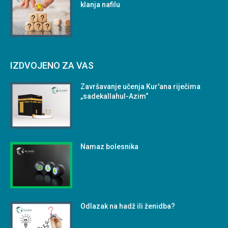
klanja nafilu
IZDVOJENO ZA VAS
Završavanje učenja Kur'ana riječima
„sadekallahul-Azim“
Namaz bolesnika
Odlazak na hadž ili ženidba?