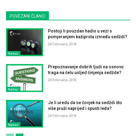
POVEZANI ČLANCI
Postoji li pouzdan hadis u vezi s
pomjeranjem kažiprsta između sedždi?
24 Februara, 2018
Namaz
Prepoznavanje dobrih ljudi na osnovu
traga na čelu usljed činjenja sedžde?
24 Februara, 2018
Namaz
Je li uredu da se čovjek na sedždi što
više pruži naprijed i spusti leđa?
24 Februara, 2018
Namaz