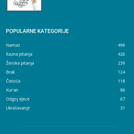
POPULARNE KATEGORIJE
Namaz
496
Razna pitanja
426
Ženska pitanja
239
Brak
124
Čistoća
118
Kur'an
86
Odgoj djece
67
Ukrašavanje
31