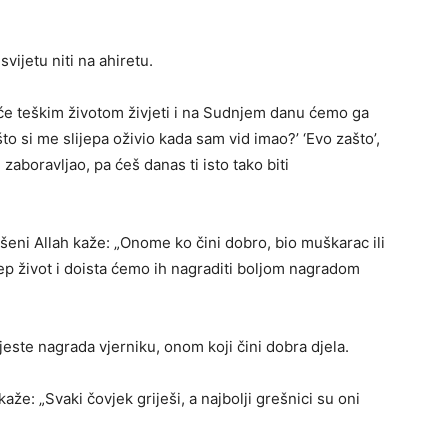
svijetu niti na ahiretu.
 će teškim životom živjeti i na Sudnjem danu ćemo ga
ašto si me slijepa oživio kada sam vid imao?’ ‘Evo zašto’,
ih zaboravljao, pa ćeš danas ti isto tako biti
išeni Allah kaže: „Onome ko čini dobro, bio muškarac ili
ijep život i doista ćemo ih nagraditi boljom nagradom
jeste nagrada vjerniku, onom koji čini dobra djela.
kaže: „Svaki čovjek griješi, a najbolji grešnici su oni