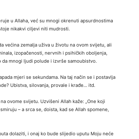
vjeruje u Allaha, već su mnogi okrenuti apsurdnostima
oje nikakvi ciljevi niti mudrosti.
većina zemalja uživa u životu na ovom svijetu, ali
nala, izopačenosti, nervnih i psihičkih oboljenja,
o da mnogi ljudi polude i izvrše samoubistvo.
Zapada mjeri se sekundama. Na taj način se i postavlja
de? Ubistva, silovanja, provale i krađe… itd.
m na ovome svijetu. Uzvišeni Allah kaže: „One koji
 smiruju – a srca se, doista, kad se Allah spomene,
a dolaziti, i onaj ko bude slijedio uputu Moju neće