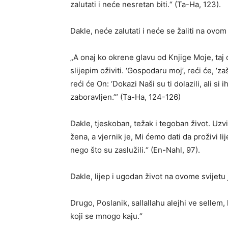
zalutati i neće nesretan biti.“ (Ta-Ha, 123).
Dakle, neće zalutati i neće se žaliti na ovom 
„A onaj ko okrene glavu od Knjige Moje, taj
slijepim oživiti. ‘Gospodaru moj’, reći će, ‘z
reći će On: ‘Dokazi Naši su ti dolazili, ali si 
zaboravljen.’” (Ta-Ha, 124-126)
Dakle, tjeskoban, težak i tegoban život. Uzv
žena, a vjernik je, Mi ćemo dati da proživi l
nego što su zaslužili.“ (En-Nahl, 97).
Dakle, lijep i ugodan život na ovome svijetu 
Drugo, Poslanik, sallallahu alejhi ve sellem, 
koji se mnogo kaju.“