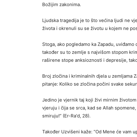
Božijim zakonima.
Ljudska tragedija je to što većina ljudi ne 
života i okrenuli su se životu u kojem ne post
Stoga, ako pogledamo ka Zapadu, uviđamo da 
također su to zemlje s najvišom stopom krimi
raširene stope anksioznosti i depresije, tak
Broj zločina i kriminalnih djela u zemljama 
pitanje: Koliko se zločina počini svake sekun
Jedino je vjernik taj koji živi mirnim životo
vjeruju i čija se srca, kad se Allah spomene,
smiruju!“ (Er-Ra'd, 28).
Također Uzvišeni kaže: “Od Mene će vam uput