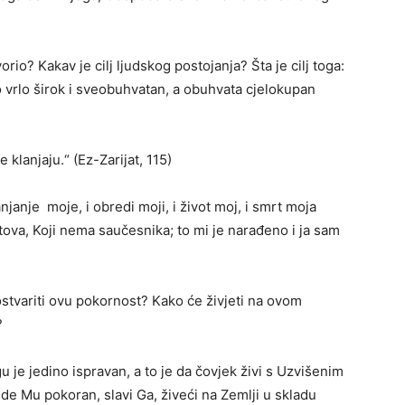
rio? Kakav je cilj ljudskog postojanja? Šta je cilj toga:
o vrlo širok i sveobuhvatan, a obuhvata cjelokupan
 klanjaju.“ (Ez-Zarijat, 115)
njanje moje, i obredi moji, i život moj, i smrt moja
ova, Koji nema saučesnika; to mi je narađeno i ja sam
ostvariti ovu pokornost? Kako će živjeti na ovom
?
e jedino ispravan, a to je da čovjek živi s Uzvišenim
e Mu pokoran, slavi Ga, živeći na Zemlji u skladu