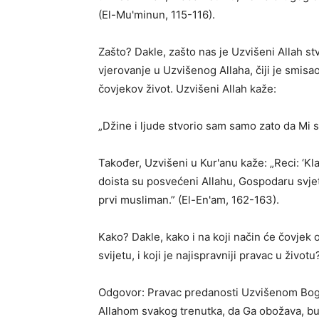
(El-Mu'minun, 115-116).
Zašto? Dakle, zašto nas je Uzvišeni Allah stvo
vjerovanje u Uzvišenog Allaha, čiji je smisa
čovjekov život. Uzvišeni Allah kaže:
„Džine i ljude stvorio sam samo zato da Mi se
Također, Uzvišeni u Kur'anu kaže: „Reci: ‘Kla
doista su posvećeni Allahu, Gospodaru svjet
prvi musliman.” (El-En'am, 162-163).
Kako? Dakle, kako i na koji način će čovjek 
svijetu, i koji je najispravniji pravac u životu
Odgovor: Pravac predanosti Uzvišenom Bogu j
Allahom svakog trenutka, da Ga obožava, bud