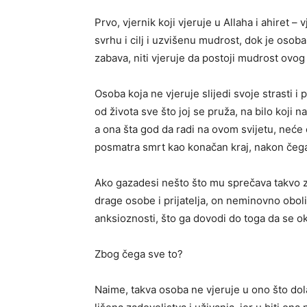
Prvo, vjernik koji vjeruje u Allaha i ahiret 
svrhu i cilj i uzvišenu mudrost, dok je osoba
zabava, niti vjeruje da postoji mudrost ovog ž
Osoba koja ne vjeruje slijedi svoje strasti i
od života sve što joj se pruža, na bilo koji na
a ona šta god da radi na ovom svijetu, neće
posmatra smrt kao konačan kraj, nakon čega
Ako gazadesi nešto što mu sprečava takvo za
drage osobe i prijatelja, on neminovno oboli 
anksioznosti, što ga dovodi do toga da se o
Zbog čega sve to?
Naime, takva osoba ne vjeruje u ono što dola