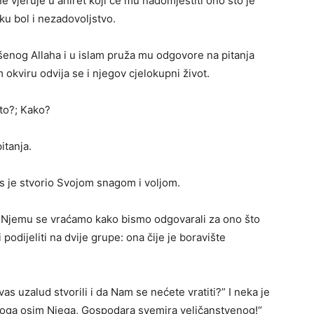
 ne vjeruje u ahiret koji će mu nadomjestiti ono što je
ku bol i nezadovoljstvo.
šenog Allaha i u islam pruža mu odgovore na pitanja
 okviru odvija se i njegov cjelokupni život.
što?; Kako?
itanja.
 je stvorio Svojom snagom i voljom.
 Njemu se vraćamo kako bismo odgovarali za ono što
podijeliti na dvije grupe: ona čije je boravište
vas uzalud stvorili i da Nam se nećete vratiti?” I neka je
 boga osim Njega, Gospodara svemira veličanstvenog!“