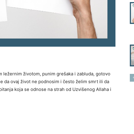
m ležernim životom, punim grešaka i zabluda, gotovo
 da ovaj život ne podnosim i često želim smrt ili da
pitanja koja se odnose na strah od Uzvišenog Allaha i