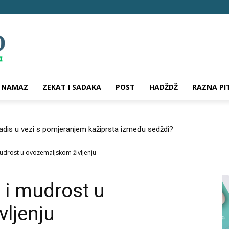
NAMAZ
ZEKAT I SADAKA
POST
HADŽDŽ
RAZNA PI
hadis u vezi s pomjeranjem kažiprsta između sedždi?
udrost u ovozemaljskom življenju
 i mudrost u
ljenju