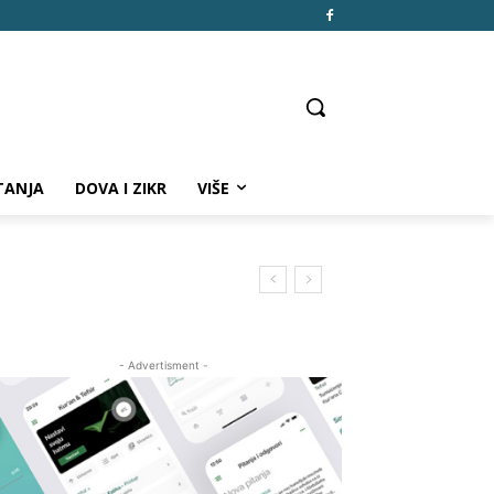
TANJA
DOVA I ZIKR
VIŠE
- Advertisment -