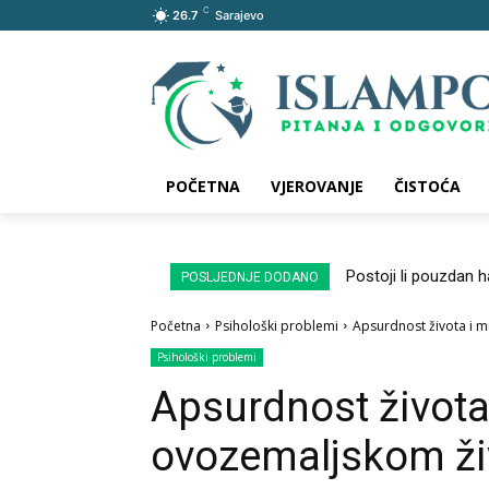
C
26.7
Sarajevo
POČETNA
VJEROVANJE
ČISTOĆA
Postoji li pouzdan 
POSLJEDNJE DODANO
Početna
Psihološki problemi
Apsurdnost života i m
Psihološki problemi
Apsurdnost života
ovozemaljskom živ