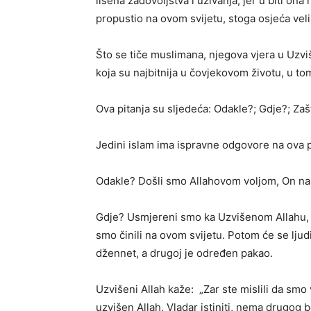
lišena zadovoljstva i uživanja, jer u biti ona
propustio na ovom svijetu, stoga osjeća veli
Što se tiče muslimana, njegova vjera u Uzvi
koja su najbitnija u čovjekovom životu, u tom
Ova pitanja su sljedeća: Odakle?; Gdje?; Za
Jedini islam ima ispravne odgovore na ova p
Odakle? Došli smo Allahovom voljom, On nas
Gdje? Usmjereni smo ka Uzvišenom Allahu,
smo činili na ovom svijetu. Potom će se ljudi 
džennet, a drugoj je određen pakao.
Uzvišeni Allah kaže: „Zar ste mislili da smo 
uzvišen Allah, Vladar istiniti, nema drugog