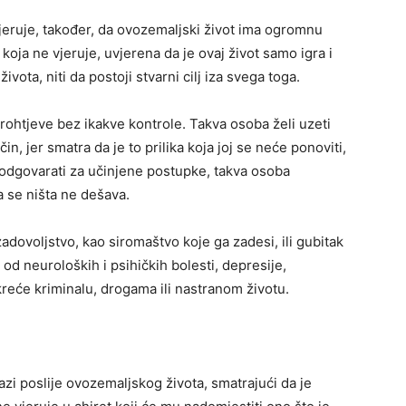
– vjeruje, također, da ovozemaljski život ima ogromnu
 koja ne vjeruje, uvjerena da je ovaj život samo igra i
ivota, niti da postoji stvarni cilj iza svega toga.
 prohtjeve bez ikakve kontrole. Takva osoba želi uzeti
čin, jer smatra da je to prilika koja joj se neće ponoviti,
 odgovarati za učinjene postupke, takva osoba
 se ništa ne dešava.
dovoljstvo, kao siromaštvo koje ga zadesi, ili gubitak
od neuroloških i psihičkih bolesti, depresije,
kreće kriminalu, drogama ili nastranom životu.
zi poslije ovozemaljskog života, smatrajući da je