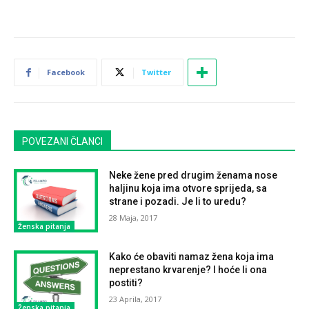
Facebook
Twitter
POVEZANI ČLANCI
Neke žene pred drugim ženama nose
haljinu koja ima otvore sprijeda, sa
strane i pozadi. Je li to uredu?
28 Maja, 2017
Ženska pitanja
Kako će obaviti namaz žena koja ima
neprestano krvarenje? I hoće li ona
postiti?
23 Aprila, 2017
Ženska pitanja