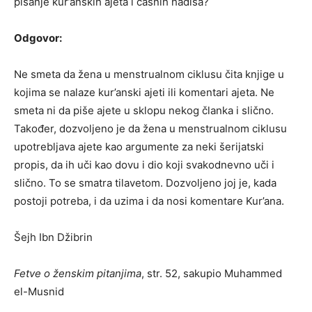
pisanje kur’anskih ajeta i časnih hadisa?
Odgovor:
Ne smeta da žena u menstrualnom ciklusu čita knjige u
kojima se nalaze kur’anski ajeti ili komentari ajeta. Ne
smeta ni da piše ajete u sklopu nekog članka i slično.
Također, dozvoljeno je da žena u menstrualnom ciklusu
upotrebljava ajete kao argumente za neki šerijatski
propis, da ih uči kao dovu i dio koji svakodnevno uči i
slično. To se smatra tilavetom. Dozvoljeno joj je, kada
postoji potreba, i da uzima i da nosi komentare Kur’ana.
Šejh Ibn Džibrin
Fetve o ženskim pitanjima
, str. 52, sakupio Muhammed
el-Musnid