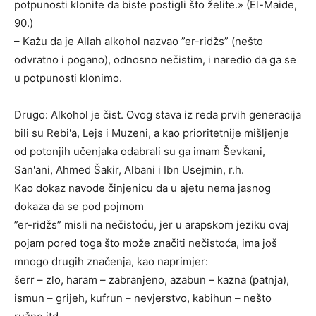
potpunosti klonite da biste postigli što želite.» (El-Maide,
90.)
– Kažu da je Allah alkohol nazvao ”er-ridžs” (nešto
odvratno i pogano), odnosno nečistim, i naredio da ga se
u potpunosti klonimo.
Drugo: Alkohol je čist. Ovog stava iz reda prvih generacija
bili su Rebi'a, Lejs i Muzeni, a kao prioritetnije mišljenje
od potonjih učenjaka odabrali su ga imam Ševkani,
San'ani, Ahmed Šakir, Albani i Ibn Usejmin, r.h.
Kao dokaz navode činjenicu da u ajetu nema jasnog
dokaza da se pod pojmom
”er-ridžs” misli na nečistoću, jer u arapskom jeziku ovaj
pojam pored toga što može značiti nečistoća, ima još
mnogo drugih značenja, kao naprimjer:
šerr – zlo, haram – zabranjeno, azabun – kazna (patnja),
ismun – grijeh, kufrun – nevjerstvo, kabihun – nešto