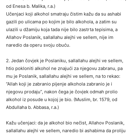
od Enesa b. Malika, r.a.)
Učenjaci koji alkohol smatraju čistim kažu da su ashabi
gazili po ulicama po kojim je bilo alkohola, a zatim su
ulazili u džamiju koja tada nije bilo zastrta tepisima, a
Allahov Poslanik, sallallahu alejhi ve sellem, nije im
naredio da operu svoju obuću.
2. Jedan čovjek je Poslaniku, sallallahu alejhi ve sellem,
htio pokloniti alkohol ne znajući za njegovu zabranu, pa
mu je Poslanik, sallallahu alejhi ve sellem, na to rekao:
”Allah koji je zabranio pijenje alkohola zabranio je i
njegovu prodaju”, nakon čega je čovjek odmah prolio
alkohol iz posude u kojoj je bio. (Muslim, br. 1579, od
Abdullaha b. Abbasa, r.a.)
Kažu učenjaci: da je alkohol bio nečist, Allahov Poslanik,
sallallahu alejhi ve sellem, naredio bi ashabima da proliju