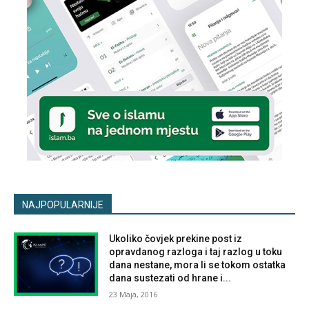
NAJPOPULARNIJE
Ukoliko čovjek prekine post iz
opravdanog razloga i taj razlog u toku
dana nestane, mora li se tokom ostatka
dana sustezati od hrane i...
23 Maja, 2016