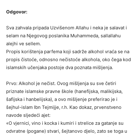
Odgovor:
Sva zahvala pripada Uzvišenom Allahu i neka je salavat i
selam na Njegovog poslanika Muhammeda, sallallahu
alejhi ve sellem.
Propis korištenja parfema koji sadrže alkohol vraća se na
propis čistoće, odnosno nečistoće alkohola, oko čega kod
islamskih učenjaka postoje dva poznata mišljenja.
Prvo: Alkohol je nečist. Ovog mišljenja su sve četiri
priznate islamske pravne škole (hanefijska, malikijska,
šafijska i hanbelijska), a ovo mišljenje preferirao je i
šejhul-islam Ibn Tejmijje, r.h. Kao dokaz, prvenstveno
navode sljedeći ajet:
«O vjernici, vino i kocka i kumiri i strelice za gatanje su
odvratne (pogane) stvari, šejtanovo djelo, zato se toga u