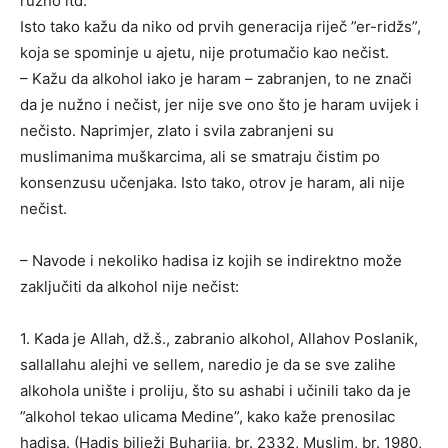
ružno itd.
Isto tako kažu da niko od prvih generacija riječ ”er-ridžs”,
koja se spominje u ajetu, nije protumačio kao nečist.
– Kažu da alkohol iako je haram – zabranjen, to ne znači
da je nužno i nečist, jer nije sve ono što je haram uvijek i
nečisto. Naprimjer, zlato i svila zabranjeni su
muslimanima muškarcima, ali se smatraju čistim po
konsenzusu učenjaka. Isto tako, otrov je haram, ali nije
nečist.
– Navode i nekoliko hadisa iz kojih se indirektno može
zaključiti da alkohol nije nečist:
1. Kada je Allah, dž.š., zabranio alkohol, Allahov Poslanik,
sallallahu alejhi ve sellem, naredio je da se sve zalihe
alkohola unište i proliju, što su ashabi i učinili tako da je
”alkohol tekao ulicama Medine”, kako kaže prenosilac
hadisa. (Hadis bilježi Buharija, br. 2332, Muslim, br. 1980,