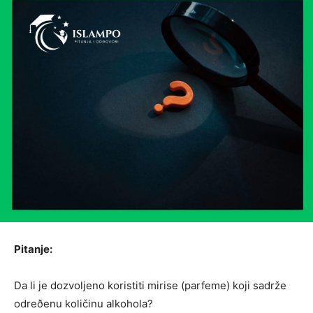
Pitanje:
Da li je dozvoljeno koristiti mirise (parfeme) koji sadrže
odreðenu količinu alkohola?