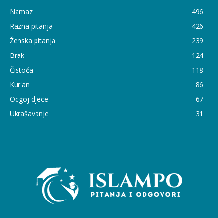
Namaz
496
Razna pitanja
426
Ženska pitanja
239
Brak
124
Čistoća
118
Kur'an
86
Odgoj djece
67
Ukrašavanje
31