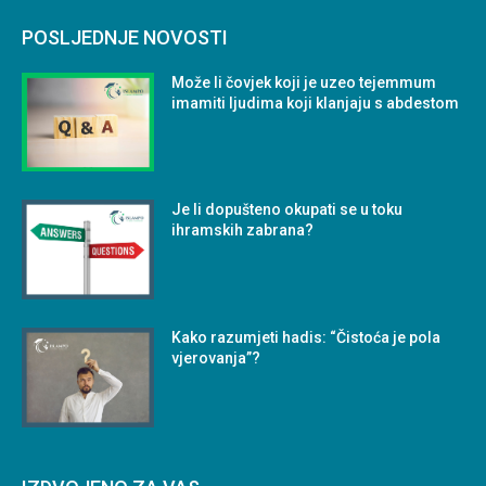
POSLJEDNJE NOVOSTI
Može li čovjek koji je uzeo tejemmum
imamiti ljudima koji klanjaju s abdestom
Je li dopušteno okupati se u toku
ihramskih zabrana?
Kako razumjeti hadis: “Čistoća je pola
vjerovanja”?