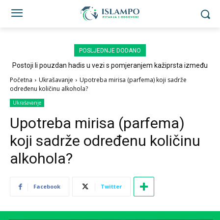
POSLJEDNJE DODANO
Postoji li pouzdan hadis u vezi s pomjeranjem kažiprsta između
sedždi?
Početna
Ukrašavanje
Upotreba mirisa (parfema) koji sadrže
određenu količinu alkohola?
Ukrašavanje
Upotreba mirisa (parfema)
koji sadrže određenu količinu
alkohola?
Facebook
Twitter