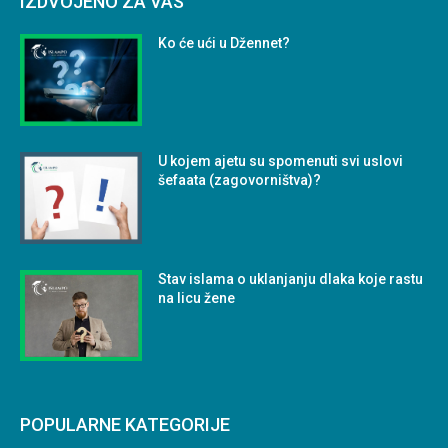
IZDVOJENO ZA VAS
Ko će ući u Džennet?
U kojem ajetu su spomenuti svi uslovi
šefaata (zagovorništva)?
Stav islama o uklanjanju dlaka koje rastu
na licu žene
POPULARNE KATEGORIJE