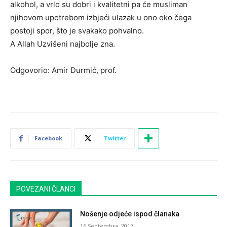
alkohol, a vrlo su dobri i kvalitetni pa će musliman
njihovom upotrebom izbjeći ulazak u ono oko čega
postoji spor, što je svakako pohvalno.
A Allah Uzvišeni najbolje zna.
Odgovorio: Amir Durmić, prof.
Facebook
Twitter
POVEZANI ČLANCI
Nošenje odjeće ispod članaka
16 Septembra, 2017