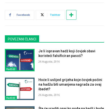
Facebook
Twitter
POVEZANI ČLANCI
Je li ispravan hadž koji čovjek obavi
koristeći falsificiran pasoš?
26 Augusta, 2016
Hadždž
Hoće li uslijed grijeha koje čovjek počini
na hadžu biti umanjena nagrada za ovaj
ibadet?
26 Augusta, 2016
Hadždž
Šta će uraditi onaj ko pođe na hadž i bude