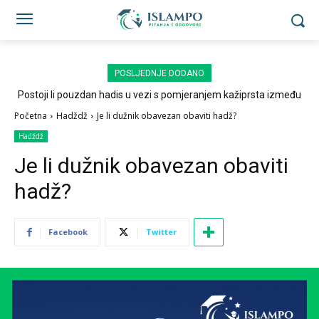
POSLJEDNJE DODANO
Postoji li pouzdan hadis u vezi s pomjeranjem kažiprsta između
sedždi?
Početna
Hadždž
Je li dužnik obavezan obaviti hadž?
Hadždž
Je li dužnik obavezan obaviti
hadž?
Facebook
Twitter