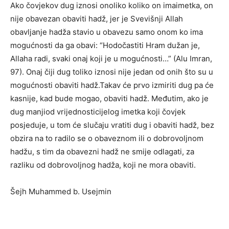
Ako čovjekov dug iznosi onoliko koliko on imaimetka, on
nije obavezan obaviti hadž, jer je Svevišnji Allah
obavljanje hadža stavio u obavezu samo onom ko ima
mogućnosti da ga obavi: “Hodočastiti Hram dužan je,
Allaha radi, svaki onaj koji je u mogućnosti…” (Alu Imran,
97). Onaj čiji dug toliko iznosi nije jedan od onih što su u
mogućnosti obaviti hadž.Takav će prvo izmiriti dug pa će
kasnije, kad bude mogao, obaviti hadž. Međutim, ako je
dug manjiod vrijednosticijelog imetka koji čovjek
posjeduje, u tom će slučaju vratiti dug i obaviti hadž, bez
obzira na to radilo se o obaveznom ili o dobrovoljnom
hadžu, s tim da obavezni hadž ne smije odlagati, za
razliku od dobrovoljnog hadža, koji ne mora obaviti.
Šejh Muhammed b. Usejmin