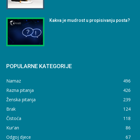
Kakva je mudrost u propisivanju posta?
POPULARNE KATEGORIJE
Namaz
496
Razna pitanja
426
Ženska pitanja
239
Brak
124
Čistoća
118
Kur'an
86
Odgoj djece
67