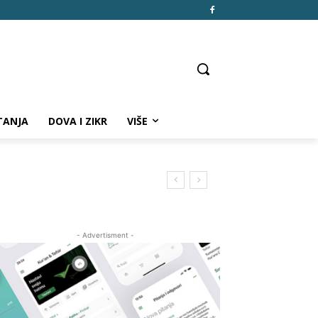
TANJA
DOVA I ZIKR
VIŠE
- Advertisment -