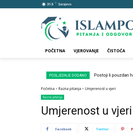
C
31.5
Sarajevo
POČETNA
VJEROVANJE
ČISTOĆA
Postoji li pouzdan 
POSLJEDNJE DODANO
Početna
Razna pitanja
Umjerenost u vjeri
Razna pitanja
Umjerenost u vjeri
Facebook
Twitter
P