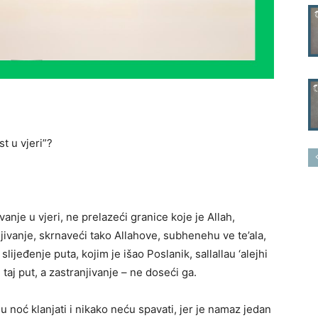
t u vjeri”?
nje u vjeri, ne prelazeći granice koje je Allah,
njivanje, skrnaveći tako Allahove, subhenehu ve te’ala,
slijeđenje puta, kojim je išao Poslanik, sallallau ‘alejhi
 taj put, a zastranjivanje – ne doseći ga.
lu noć klanjati i nikako neću spavati, jer je namaz jedan