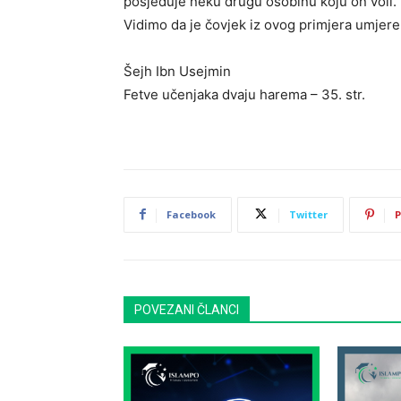
posjeduje neku drugu osobinu koju on voli.”
Vidimo da je čovjek iz ovog primjera umjere
Šejh Ibn Usejmin
Fetve učenjaka dvaju harema – 35. str.
Facebook
Twitter
P
POVEZANI ČLANCI