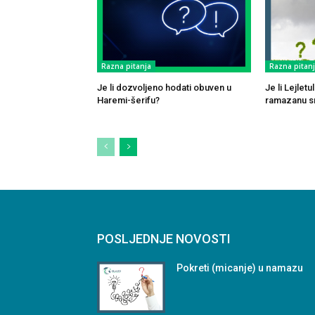
Razna pitanja
Razna pitan
Je li dozvoljeno hodati obuven u
Je li Lejlet
Haremi-šerifu?
ramazanu sm
POSLJEDNJE NOVOSTI
Pokreti (micanje) u namazu