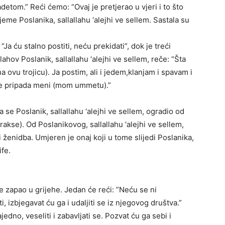
badetom.” Reći ćemo: “Ovaj je pretjerao u vjeri i to što
jeme Poslanika, sallallahu ‘alejhi ve sellem. Sastala su
 “Ja ću stalno postiti, neću prekidati”, dok je treći
lahov Poslanik, sallallahu ‘alejhi ve sellem, reče: “Šta
 na ovu trojicu). Ja postim, ali i jedem,klanjam i spavam i
ne pripada meni (mom ummetu).”
a se Poslanik, sallallahu ‘alejhi ve sellem, ogradio od
rakse). Od Poslanikovog, sallallahu ‘alejhi ve sellem,
 i ženidba. Umjeren je onaj koji u tome slijedi Poslanika,
ife.
je zapao u grijehe. Jedan će reći: ”Neću se ni
 izbjegavat ću ga i udaljiti se iz njegovog društva.”
dno, veseliti i zabavljati se. Pozvat ću ga sebi i