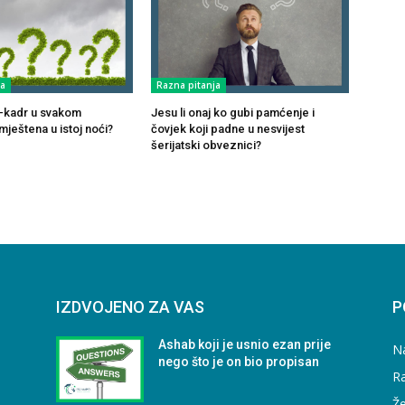
ja
Razna pitanja
ul-kadr u svakom
Jesu li onaj ko gubi pamćenje i
ještena u istoj noći?
čovjek koji padne u nesvijest
šerijatski obveznici?
IZDVOJENO ZA VAS
P
Ashab koji je usnio ezan prije
N
nego što je on bio propisan
Ra
Že