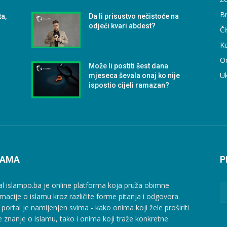
B
ta,
Da li prisustvo nečistoće na
i
odjeći kvari abdest?
Či
Ku
O
Može li postiti šest dana
U
mjeseca ševala onaj ko nije
ispostio cijeli ramazan?
NAMA
P
al islampo.ba je online platforma koja pruža obimne
rmacije o islamu kroz različite forme pitanja i odgovora.
 portal je namijenjen svima - kako onima koji žele proširiti
e znanje o islamu, tako i onima koji traže konkretne