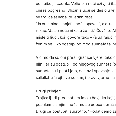
od najbolji ibadeta. Volio bih noći oživjeti i
čini je pogrešno. Sličan slučaj se desio u vri
se trojica ashaba, te jedan reče:
“Ja ću stalno klanjati i neću spavati”, a drugi:
rekao: “Ja se neću nikada ženiti.” Čuvši to Al
misle ti ljudi, koji govore tako – (aludirajući
ženim se – ko odstupi od mog sunneta taj 
Vidimo da su oni prešli granice vjere, tako d
njih, jer su odstupili od njegovog sunneta (p
sunneta su i post i jelo, namaz i spavanje, a
sallallahu ‘alejhi ve sellem, i pravovjerne hal
Drugi primjer:
Trojica ljudi pred sobom imaju čovjeka koji 
poselamiti s njim, neću mu se uopće obraćati,
Drugi će postupiti suprotno: ”Hodat ćemo zaje