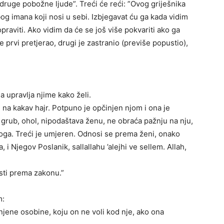
druge pobožne ljude”. Treći će reći: ”Ovog griješnika
bog imana koji nosi u sebi. Izbjegavat ću ga kada vidim
opraviti. Ako vidim da će se još više pokvariti ako ga
e prvi pretjerao, drugi je zastranio (previše popustio),
a upravlja njime kako želi.
e na kakav hajr. Potpuno je opčinjen njom i ona je
et grub, ohol, nipodaštava ženu, ne obraća pažnju na nju,
 toga. Treći je umjeren. Odnosi se prema ženi, onako
, i Njegov Poslanik, sallallahu ’alejhi ve sellem. Allah,
osti prema zakonu.”
m:
njene osobine, koju on ne voli kod nje, ako ona