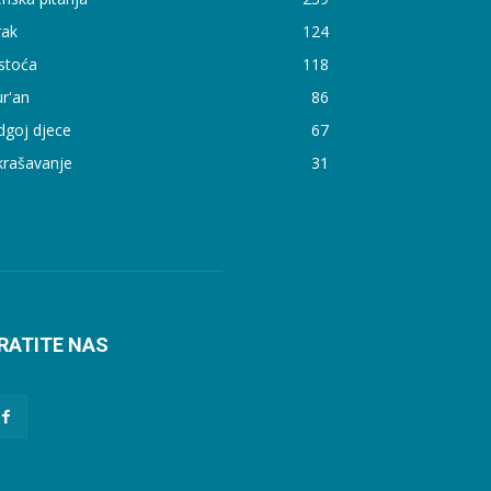
rak
124
stoća
118
r'an
86
dgoj djece
67
krašavanje
31
RATITE NAS