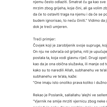
njemu često odlaziti. Smatrat ću ga kao sve 
mrzim zbog grijeha, koje čini, ali ga volim z
da će to ostaviti traga na njemu i da će se p
budem ignorisao, to neću činiti.” Vidimo da j
dok je treći umjeren.
Treći primjer:
Čovjek koji je zarobljenik svoje supruge, koj
On nju ne odvraća od grijeha, niti je upućuj
postala ta, koja vodi glavnu riječ. Drugi op
kao da je ona obična služavka, ili manje od
kako su to naredili Allah, subhanehu ve te’ala
subhanehu ve te’ala, kaže:
”One imaju isto onoliko prava koliko i dužn
Rekao je Poslanik, sallallahu ’alejhi ve selle
”Vjernik ne smije mrziti vjernicu zbog neke 