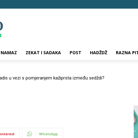
NAMAZ
ZEKAT I SADAKA
POST
HADŽDŽ
RAZNA PI
hadis u vezi s pomjeranjem kažiprsta između sedždi?
interest
WhatsApp