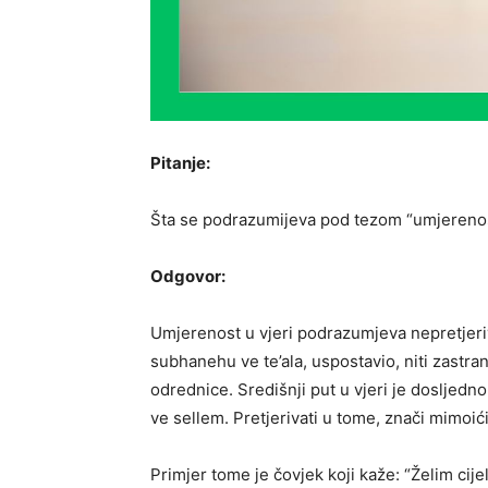
Pitanje:
Šta se podrazumijeva pod tezom “umjerenos
Odgovor:
Umjerenost u vjeri podrazumjeva nepretjeriva
subhanehu ve te’ala, uspostavio, niti zastra
odrednice. Središnji put u vjeri je dosljedno 
ve sellem. Pretjerivati u tome, znači mimoići
Primjer tome je čovjek koji kaže: “Želim cije