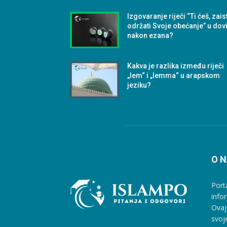
Izgovaranje riječi “Ti ćeš, zais
održati Svoje obećanje” u dov
nakon ezana?
Kakva je razlika između riječi
„lem“ i „lemma“ u arapskom
jeziku?
O 
Port
info
Ovaj
svoj