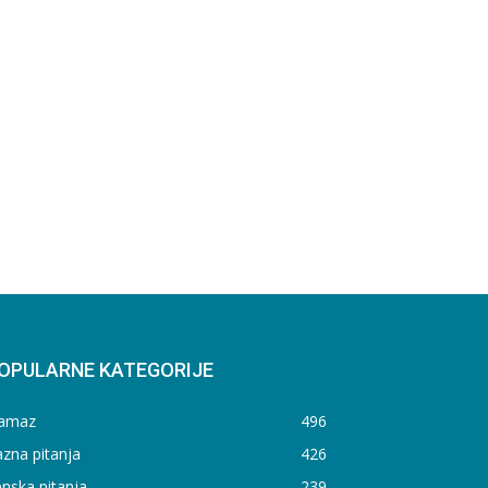
OPULARNE KATEGORIJE
amaz
496
zna pitanja
426
nska pitanja
239