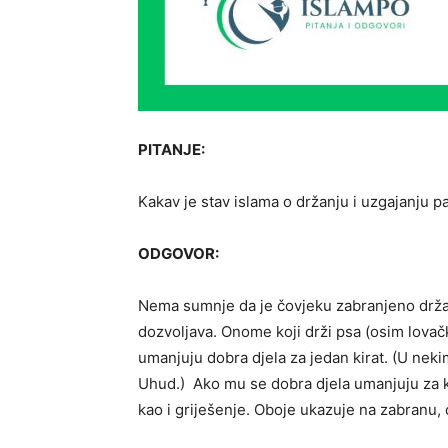
PITANJE:
Kakav je stav islama o držanju i uzgajanju p
ODGOVOR:
Nema sumnje da je čovjeku zabranjeno držati
dozvoljava. Onome koji drži psa (osim lovač
umanjuju dobra djela za jedan kirat. (U nek
Uhud.) Ako mu se dobra djela umanjuju za kir
kao i griješenje. Oboje ukazuje na zabranu, 