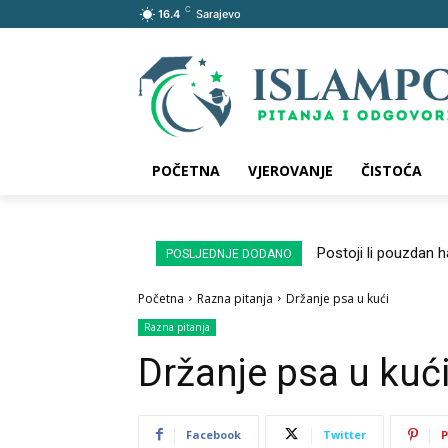
C
16.4
Sarajevo
POČETNA
VJEROVANJE
ČISTOĆA
Postoji li pouzdan 
POSLJEDNJE DODANO
Početna
Razna pitanja
Držanje psa u kući
Razna pitanja
Držanje psa u kuć
Facebook
Twitter
P