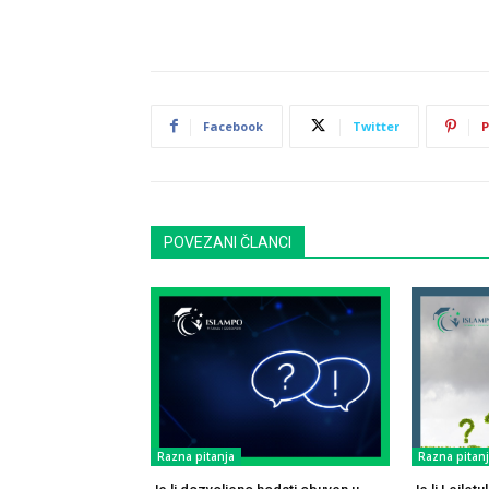
Facebook
Twitter
P
POVEZANI ČLANCI
Razna pitanja
Razna pitan