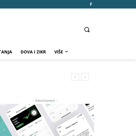
TANJA
DOVA I ZIKR
VIŠE
- Advertisment -