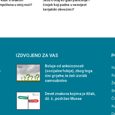
ul-kadr u svakom
Jesu li onaj ko gubi pamćenje i
ještena u istoj noći?
čovjek koji padne u nesvijest
šerijatski obveznici?
IZDVOJENO ZA VAS
P
m
Boluje od anksioznosti
N
e
(socijalne fobije), zbog toga
Ra
čini grijehe, te želi izvršiti
samoubistvo
Že
B
Devet znakova kojima je Allah,
Či
dž. š., podržao Musaa
Ku
O