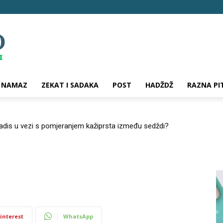
NAMAZ
ZEKAT I SADAKA
POST
HADŽDŽ
RAZNA PI
hadis u vezi s pomjeranjem kažiprsta između sedždi?
i
interest
WhatsApp