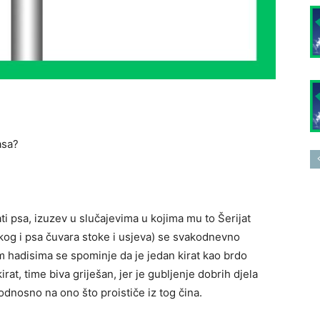
asa?
 psa, izuzev u slučajevima u kojima mu to Šerijat
kog i psa čuvara stoke i usjeva) se svakodnevno
im hadisima se spominje da je jedan kirat kao brdo
at, time biva griješan, jer je gubljenje dobrih djela
odnosno na ono što proističe iz tog čina.