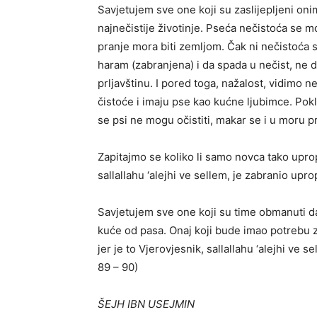
Savjetujem sve one koji su zaslijepljeni onim
najnečistije životinje. Pseća nečistoća se 
pranje mora biti zemljom. Čak ni nečistoća s
haram (zabranjena) i da spada u nečist, ne d
prljavštinu. I pored toga, nažalost, vidimo 
čistoće i imaju pse kao kućne ljubimce. Pokl
se psi ne mogu očistiti, makar se i u moru pr
Zapitajmo se koliko li samo novca tako uprop
sallallahu ‘alejhi ve sellem, je zabranio upr
Savjetujem sve one koji su time obmanuti da
kuće od pasa. Onaj koji bude imao potrebu za
jer je to Vjerovjesnik, sallallahu ‘alejhi ve 
89 – 90)
ŠEJH IBN USEJMIN