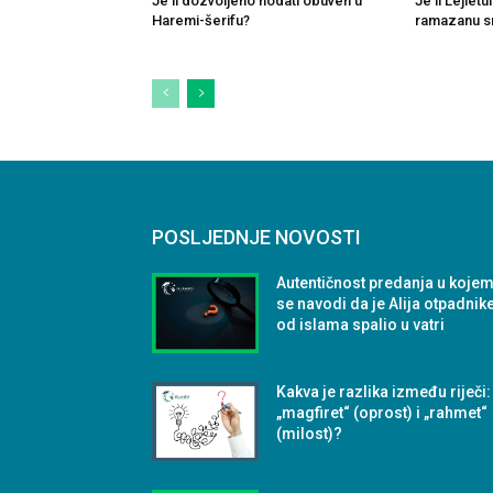
Je li dozvoljeno hodati obuven u
Je li Lejlet
Haremi-šerifu?
ramazanu sm
POSLJEDNJE NOVOSTI
Autentičnost predanja u koje
se navodi da je Alija otpadnik
od islama spalio u vatri
Kakva je razlika između riječi:
„magfiret“ (oprost) i „rahmet“
(milost)?