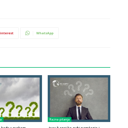
interest
WhatsApp
ja
Razna pitanja