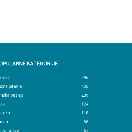
OPULARNE KATEGORIJE
amaz
496
zna pitanja
426
nska pitanja
239
rak
124
stoća
118
r'an
86
dgoj djece
67