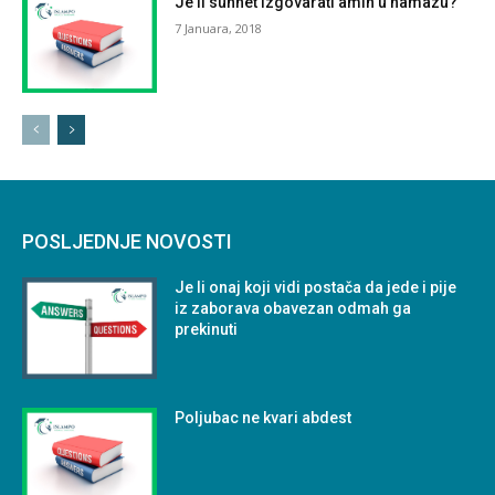
Je li sunnet izgovarati amin u namazu?
7 Januara, 2018
POSLJEDNJE NOVOSTI
Je li onaj koji vidi postača da jede i pije
iz zaborava obavezan odmah ga
prekinuti
Poljubac ne kvari abdest