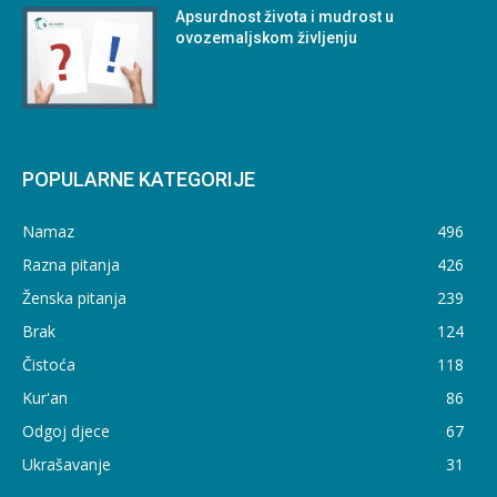
Apsurdnost života i mudrost u
ovozemaljskom življenju
POPULARNE KATEGORIJE
Namaz
496
Razna pitanja
426
Ženska pitanja
239
Brak
124
Čistoća
118
Kur'an
86
Odgoj djece
67
Ukrašavanje
31