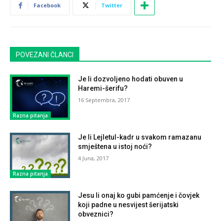
Facebook
Twitter
POVEZANI ČLANCI
Je li dozvoljeno hodati obuven u
Haremi-šerifu?
16 Septembra, 2017
Razna pitanja
Je li Lejletul-kadr u svakom ramazanu
smještena u istoj noći?
4 Juna, 2017
Razna pitanja
Jesu li onaj ko gubi pamćenje i čovjek
koji padne u nesvijest šerijatski
obveznici?