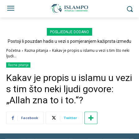
POSLJEDNJE DODANO
Postoji li pouzdan hadis u vezi s pomjeranjem kažiprsta između
sedždi?
Početna
Razna pitanja
Kakav je propis u islamu u vezi s tim što neki
ljudi...
Razna pitanja
Kakav je propis u islamu u vezi
s tim što neki ljudi govore:
„Allah zna to i to.“?
Facebook
Twitter