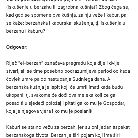
(iskušenje u berzahu ili zagrobna kušnja)? Zbog čega se,
kad god se spomene ova kušnja, za nju veže i kabur, pa
se kaže: berzahska i kaburska iskušenja, tj. iskušenja u
berzahu i kaburu?
Odgovor:
Riječ “el-berzah” označava pregradu koja dijeli dvije
stvari, ali se time posebno podrazumijeva period od kada
čovjek umre pa do nastupanja Sudnjega dana. A
berzahska kušnja je ispit koji će umrli imati kada budu
ukopani, tj. svakome će doći dva meleka koji će ga
posaditi u sjedeći položaj i pitati ga ko mu je Gospodar,
koja je njegova vjera i ko mu je poslanik.
Kaburi se stalno vežu za berzah, jer su oni jedan aspekat
berzahskoga života. Berzah je širi pojam koji ima širi