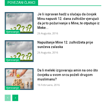
POVEZANI ČLANCI
Je li ispravan hadž u slučaju da čovjek
Minu napusti 12. dana zulhidže vjerujući
da je to požurivanje s Mine, te otputuje iz
Meke...
Vjerovanje
26 Augusta, 2016
Napuštanje Mine 12. zulhidžeta prije
sunčeva zalaska
26 Augusta, 2016
Vjerovanje
Da li meleki izgovaraju amin na ono što
čovjeku u svom srcu poželi drugom
muslimanu?
16 Februara, 2016
Vjerovanje