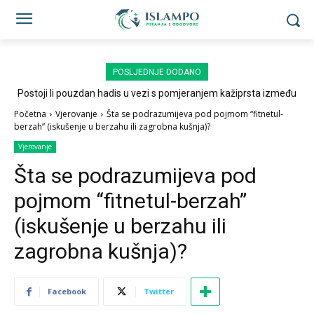
POSLJEDNJE DODANO
Postoji li pouzdan hadis u vezi s pomjeranjem kažiprsta između
sedždi?
Početna
Vjerovanje
Šta se podrazumijeva pod pojmom “fitnetul-
berzah” (iskušenje u berzahu ili zagrobna kušnja)?
Vjerovanje
Šta se podrazumijeva pod
pojmom “fitnetul-berzah”
(iskušenje u berzahu ili
zagrobna kušnja)?
Facebook
Twitter