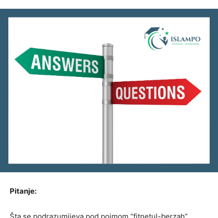
Pitanje:
Šta se podrazumijeva pod pojmom “fitnetul-berzah”