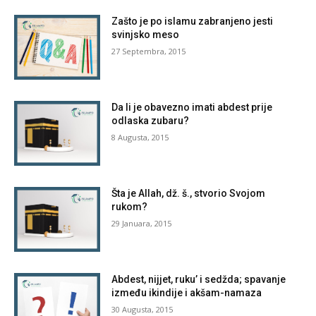
Zašto je po islamu zabranjeno jesti
svinjsko meso
27 Septembra, 2015
Da li je obavezno imati abdest prije
odlaska zubaru?
8 Augusta, 2015
Šta je Allah, dž. š., stvorio Svojom
rukom?
29 Januara, 2015
Abdest, nijjet, ruku’ i sedžda; spavanje
između ikindije i akšam-namaza
30 Augusta, 2015