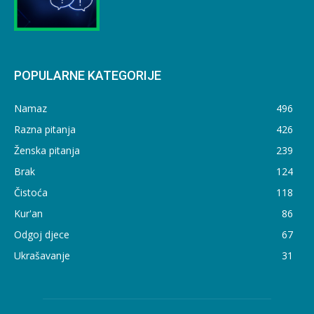
POPULARNE KATEGORIJE
Namaz
496
Razna pitanja
426
Ženska pitanja
239
Brak
124
Čistoća
118
Kur'an
86
Odgoj djece
67
Ukrašavanje
31