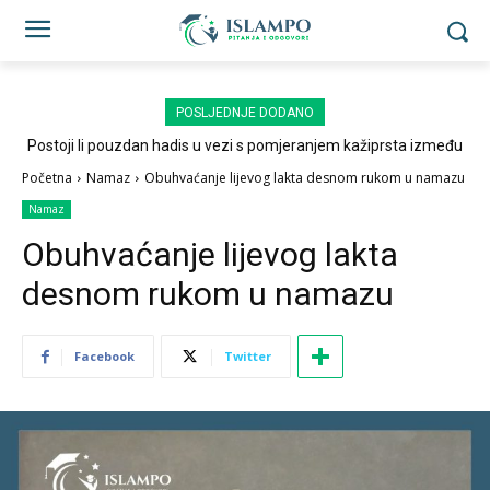
POSLJEDNJE DODANO
Postoji li pouzdan hadis u vezi s pomjeranjem kažiprsta između
sedždi?
Početna
Namaz
Obuhvaćanje lijevog lakta desnom rukom u namazu
Namaz
Obuhvaćanje lijevog lakta
desnom rukom u namazu
Facebook
Twitter