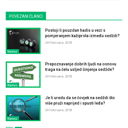
POVEZANI ČLANCI
Postoji li pouzdan hadis u vezi s
pomjeranjem kažiprsta između sedždi?
24 Februara, 2018
Namaz
Prepoznavanje dobrih ljudi na osnovu
traga na čelu usljed činjenja sedžde?
24 Februara, 2018
Namaz
Je li uredu da se čovjek na sedždi što
više pruži naprijed i spusti leđa?
24 Februara, 2018
Namaz