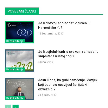
POVEZANI ČLANCI
Je li dozvoljeno hodati obuven u
Haremi-šerifu?
16 Septembra, 2017
Razna pitanja
Je li Lejletul-kadr u svakom ramazanu
smještena u istoj noći?
4 Juna, 2017
Razna pitanja
Jesu li onaj ko gubi pamćenje i čovjek
koji padne u nesvijest šerijatski
obveznici?
23 Aprila, 2017
Razna pitanja