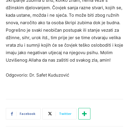
Škripanje zubima u snu, koliko znam, nema veze s
džinskim djelovanjem. Čovjek sanja razne stvari, kojih se,
kada ustane, možda i ne sjeća. To može biti zbog ružnih
snova, naročito ako ta osoba škripi zubima dok je budna.
Pogrešno je svaki neobičan postupak ili stanje vezati za
džinne, sihr, urok itd., tim prije jer se time otvaraju velika
vrata zlu i sumnji kojih će se čovjek teško osloboditi i koje
imaju jako negativan utjecaj na njegovu psihu. Molim
Uzvišenog Allaha da nas zaštiti od svakog zla, amin!
Odgovorio: Dr. Safet Kuduzović
Facebook
Twitter