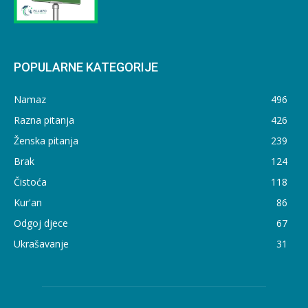
POPULARNE KATEGORIJE
Namaz
496
Razna pitanja
426
Ženska pitanja
239
Brak
124
Čistoća
118
Kur'an
86
Odgoj djece
67
Ukrašavanje
31