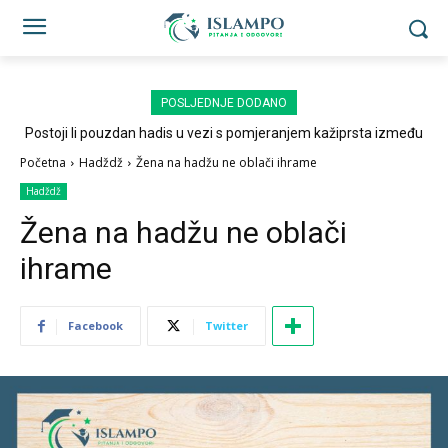
POSLJEDNJE DODANO
Postoji li pouzdan hadis u vezi s pomjeranjem kažiprsta između
sedždi?
Početna
Hadždž
Žena na hadžu ne oblači ihrame
Hadždž
Žena na hadžu ne oblači
ihrame
Facebook
Twitter