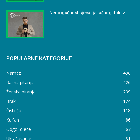
Nemogućnost sjećanja tačnog dokaza
POPULARNE KATEGORIJE
Namaz
496
Razna pitanja
426
Ženska pitanja
239
Brak
124
Čistoća
118
Kur'an
86
Odgoj djece
67
Ukrašavanje
31