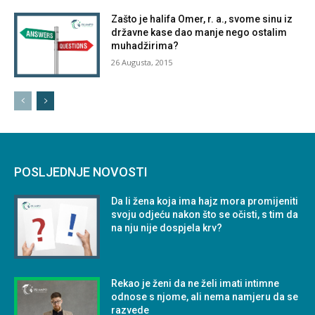
Zašto je halifa Omer, r. a., svome sinu iz
državne kase dao manje nego ostalim
muhadžirima?
26 Augusta, 2015
POSLJEDNJE NOVOSTI
Da li žena koja ima hajz mora promijeniti
svoju odjeću nakon što se očisti, s tim da
na nju nije dospjela krv?
Rekao je ženi da ne želi imati intimne
odnose s njome, ali nema namjeru da se
razvede