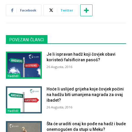
Facebook
Twitter
POVEZANI ČLANCI
Je li ispravan hadž koji čovjek obavi
koristeći falsificiran pasoš?
26 Augusta, 2016
Hadždž
Hoće li uslijed grijeha koje čovjek počini
na hadžu biti umanjena nagrada za ovaj
ibadet?
26 Augusta, 2016
Hadždž
Šta će uraditi onaj ko pođe na hadž i bude
onemogućen da stupi u Meku?