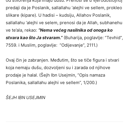
od stvorenja koja imaju dušu. Prenosi se u vjerodostojnoj
predaji da je Poslanik, sallallahu ‘alejhi ve sellem, prokleo
slikare (kipare). U hadisi – kudsiju, Allahov Poslanik,
sallallahu ‘alejhi ve selem, prenosi da je Allah, subhanehu
ve te’ala, rekao:
“Nema većeg nasilnika od onoga ko
stvara kao što Ja stvaram.”
(Buharija, poglavlje: “Tevhid”,
7559. i Muslim, poglavlje: “Odijevanje”, 2111.)
Ovaj čin je zabranjen. Međutim, što se tiče figura i stvari
koja nemaju dušu, dozvoljeni su i zarada od njihove
prodaje je halal. (Šejh Ibn Usejmin, “Opis namaza
Poslanika, sallallahu alejhi ve sellem”, 1/200.)
ŠEJH IBN USEJMIN