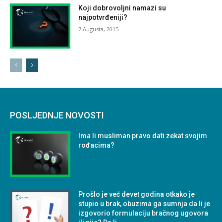
Koji dobrovoljni namazi su
najpotvrđeniji?
7 Augusta, 2015
POSLJEDNJE NOVOSTI
Ima li musliman pravo dati zekat svojim
rođacima?
Prošlo je već devet godina otkako je
stupio u brak, obuzima ga sumnja da li je
izgovorio formulaciju bračnog ugovora