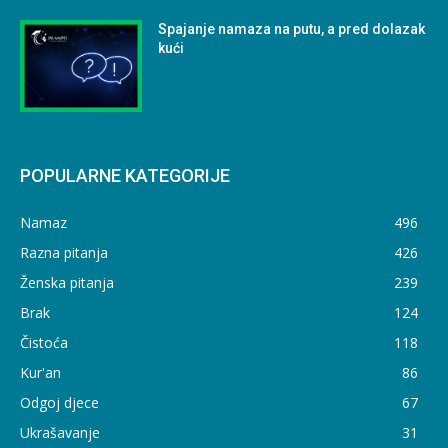
Spajanje namaza na putu, a pred dolazak
kući
POPULARNE KATEGORIJE
Namaz
496
Razna pitanja
426
Ženska pitanja
239
Brak
124
Čistoća
118
Kur'an
86
Odgoj djece
67
Ukrašavanje
31