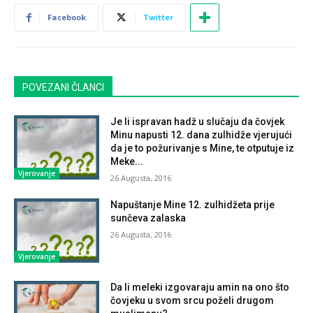
Facebook
Twitter
POVEZANI ČLANCI
Je li ispravan hadž u slučaju da čovjek
Minu napusti 12. dana zulhidže vjerujući
da je to požurivanje s Mine, te otputuje iz
Meke...
Vjerovanje
26 Augusta, 2016
Napuštanje Mine 12. zulhidžeta prije
sunčeva zalaska
26 Augusta, 2016
Vjerovanje
Da li meleki izgovaraju amin na ono što
čovjeku u svom srcu poželi drugom