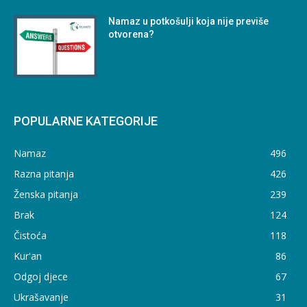
Namaz u potkošulji koja nije previše
otvorena?
POPULARNE KATEGORIJE
Namaz
496
Razna pitanja
426
Ženska pitanja
239
Brak
124
Čistoća
118
Kur'an
86
Odgoj djece
67
Ukrašavanje
31