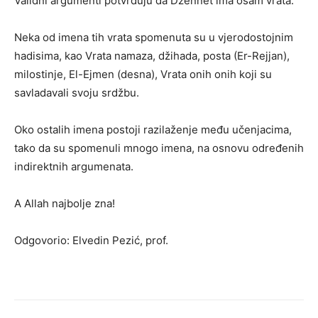
Validni argumenti potvrđuju da Džennet ima osam vrata.
Neka od imena tih vrata spomenuta su u vjerodostojnim
hadisima, kao Vrata namaza, džihada, posta (Er-Rejjan),
milostinje, El-Ejmen (desna), Vrata onih onih koji su
savladavali svoju srdžbu.
Oko ostalih imena postoji razilaženje među učenjacima,
tako da su spomenuli mnogo imena, na osnovu određenih
indirektnih argumenata.
A Allah najbolje zna!
Odgovorio: Elvedin Pezić, prof.