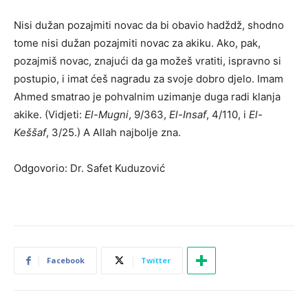
Nisi dužan pozajmiti novac da bi obavio hadždž, shodno
tome nisi dužan pozajmiti novac za akiku. Ako, pak,
pozajmiš novac, znajući da ga možeš vratiti, ispravno si
postupio, i imat ćeš nagradu za svoje dobro djelo. Imam
Ahmed smatrao je pohvalnim uzimanje duga radi klanja
akike. (Vidjeti:
El-Mugni
, 9/363,
El-Insaf
, 4/110, i
El-
Keššaf
, 3/25.) A Allah najbolje zna.
Odgovorio: Dr. Safet Kuduzović
Facebook
Twitter