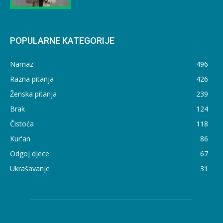
POPULARNE KATEGORIJE
Namaz
496
Razna pitanja
426
Ženska pitanja
239
Brak
124
Čistoća
118
Kur'an
86
Odgoj djece
67
Ukrašavanje
31