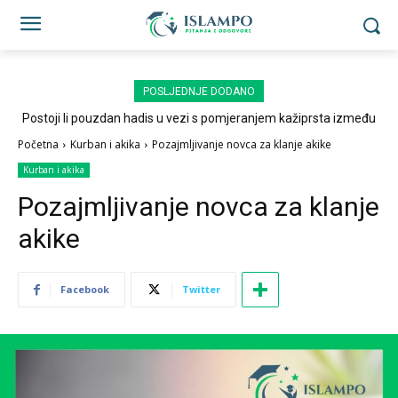
POSLJEDNJE DODANO
Postoji li pouzdan hadis u vezi s pomjeranjem kažiprsta između
sedždi?
Početna
Kurban i akika
Pozajmljivanje novca za klanje akike
Kurban i akika
Pozajmljivanje novca za klanje
akike
Facebook
Twitter