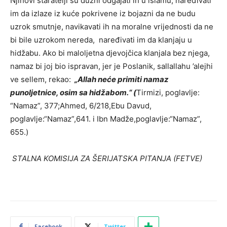
Njihovi staratelji su dužni odgajati ih u islamu, naređivati
im da izlaze iz kuće pokrivene iz bojazni da ne budu
uzrok smutnje, navikavati ih na moralne vrijednosti da ne
bi bile uzrokom nereda, naređivati im da klanjaju u
hidžabu. Ako bi maloljetna djevojčica klanjala bez njega,
namaz bi joj bio ispravan, jer je Poslanik, sallallahu ’alejhi
ve sellem, rekao:
„Allah neće primiti namaz
punoljetnice, osim sa hidžabom.“ (
Tirmizi, poglavlje:
“Namaz”, 377;Ahmed, 6/218,Ebu Davud,
poglavlje:“Namaz”,641. i Ibn Madže,poglavlje:“Namaz”,
655.)
S
TALNA KOMISIJA ZA ŠERIJATSKA PITANJA (FETVE)
Facebook
Twitter