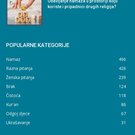
Obavljanje namaza u prostoriji koju
koriste i pripadnici drugih religija?
POPULARNE KATEGORIJE
Namaz
496
Razna pitanja
426
Ženska pitanja
239
Brak
124
Čistoća
118
Kur'an
86
Odgoj djece
67
Ukrašavanje
31