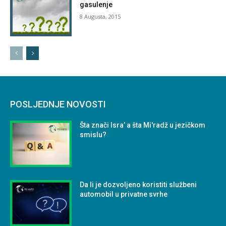
gasulenje
8 Augusta, 2015
POSLJEDNJE NOVOSTI
Šta znači Isra’ a šta Mi'radž u jezičkom
smislu?
Da li je dozvoljeno koristiti službeni
automobil u privatne svrhe