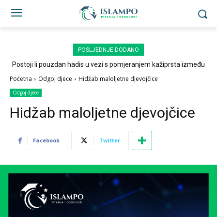
POSLJEDNJE DODANO
Postoji li pouzdan hadis u vezi s pomjeranjem kažiprsta između
sedždi?
Početna
Odgoj djece
Hidžab maloljetne djevojčice
Odgoj djece
Hidžab maloljetne djevojčice
Facebook
Twitter