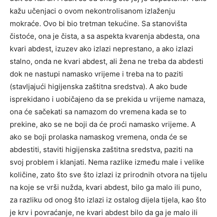
kažu učenjaci o ovom nekontrolisanom izlaženju
mokraće. Ovo bi bio tretman tekućine. Sa stanovišta
čistoće, ona je čista, a sa aspekta kvarenja abdesta, ona
kvari abdest, izuzev ako izlazi neprestano, a ako izlazi
stalno, onda ne kvari abdest, ali žena ne treba da abdesti
dok ne nastupi namasko vrijeme i treba na to paziti
(stavljajući higijenska zaštitna sredstva). A ako bude
isprekidano i uobičajeno da se prekida u vrijeme namaza,
ona će sačekati sa namazom do vremena kada se to
prekine, ako se ne boji da će proći namasko vrijeme. A
ako se boji prolaska namaskog vremena, onda će se
abdestiti, staviti higijenska zaštitna sredstva, paziti na
svoj problem i klanjati. Nema razlike između male i velike
količine, zato što sve što izlazi iz prirodnih otvora na tijelu
na koje se vrši nužda, kvari abdest, bilo ga malo ili puno,
za razliku od onog što izlazi iz ostalog dijela tijela, kao što
je krv i povraćanje, ne kvari abdest bilo da ga je malo ili