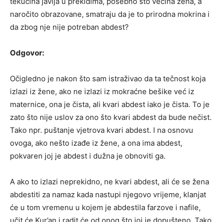
tekućina javlja u prekidima, posebno što većina žena, a
naročito obrazovane, smatraju da je to prirodna mokrina i
da zbog nje nije potreban abdest?
Odgovor:
Očigledno je nakon što sam istraživao da ta tečnost koja
izlazi iz žene, ako ne izlazi iz mokraćne bešike već iz
maternice, ona je čista, ali kvari abdest iako je čista. To je
zato što nije uslov za ono što kvari abdest da bude nečist.
Tako npr. puštanje vjetrova kvari abdest. I na osnovu
ovoga, ako nešto izađe iz žene, a ona ima abdest,
pokvaren joj je abdest i dužna je obnoviti ga.
A ako to izlazi neprekidno, ne kvari abdest, ali će se žena
abdestiti za namaz kada nastupi njegovo vrijeme, klanjat
će u tom vremenu u kojem je abdestila farzove i nafile,
učit će Kur’an i radit će od onog što joj je dopušteno. Tako