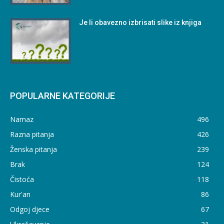
Je li obavezno izbrisati slike iz knjiga
POPULARNE KATEGORIJE
Namaz
496
Razna pitanja
426
Ženska pitanja
239
Brak
124
Čistoća
118
Kur'an
86
Odgoj djece
67