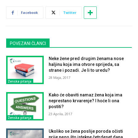
Facebook
Twitter
POVEZANI ČLANCI
Neke žene pred drugim ženama nose
haljinu koja ima otvore sprijeda, sa
strane i pozadi. Je li to uredu?
28 Maja, 2017
Ženska pitanja
Kako će obaviti namaz žena koja ima
neprestano krvarenje? I hoće li ona
postiti?
23 Aprila, 2017
Ženska pitanja
Ukoliko se žena poslije poroda očisti
prije nego što istekne četrdeset dana…