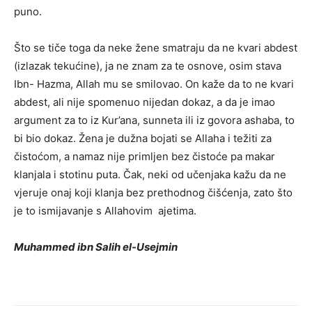
puno.
Što se tiče toga da neke žene smatraju da ne kvari abdest
(izlazak tekućine), ja ne znam za te osnove, osim stava
Ibn­­- Hazma, Allah mu se smilovao. On kaže da to ne kvari
abdest, ali nije spomenuo nijedan dokaz, a da je imao
argument za to iz Kur’ana, sunneta ili iz govora ashaba, to
bi bio dokaz. Žena je dužna bojati se Allaha i težiti za
čistoćom, a namaz nije primljen bez čistoće pa makar
klanjala i stotinu puta. Čak, neki od učenjaka kažu da ne
vjeruje onaj koji klanja bez prethodnog čišćenja, zato što
je to ismijavanje s Allahovim ajetima.
Muhammed ibn Salih el-Usejmin