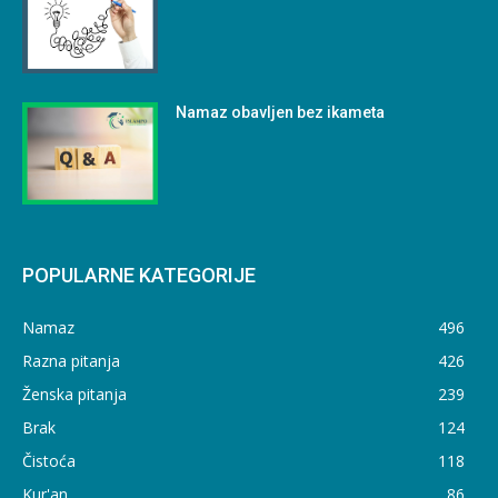
Namaz obavljen bez ikameta
POPULARNE KATEGORIJE
Namaz
496
Razna pitanja
426
Ženska pitanja
239
Brak
124
Čistoća
118
Kur'an
86