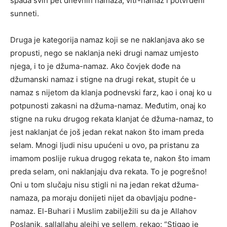
spada svih pet dnevnih namaza, vitr-namaz i potvrđeni
sunneti.
Druga je kategorija namaz koji se ne naklanjava ako se
propusti, nego se naklanja neki drugi namaz umjesto
njega, i to je džuma-namaz. Ako čovjek dođe na
džumanski namaz i stigne na drugi rekat, stupit će u
namaz s nijetom da klanja podnevski farz, kao i onaj ko u
potpunosti zakasni na džuma-namaz. Međutim, onaj ko
stigne na ruku drugog rekata klanjat će džuma-namaz, to
jest naklanjat će još jedan rekat nakon što imam preda
selam. Mnogi ljudi nisu upućeni u ovo, pa pristanu za
imamom poslije rukua drugog rekata te, nakon što imam
preda selam, oni naklanjaju dva rekata. To je pogrešno!
Oni u tom slučaju nisu stigli ni na jedan rekat džuma-
namaza, pa moraju donijeti nijet da obavljaju podne-
namaz. El-Buhari i Muslim zabilježili su da je Allahov
Poslanik, sallallahu alejhi ve sellem, rekao: “Stigao je