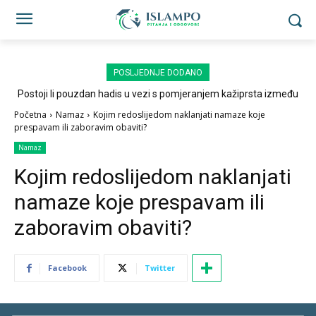
POSLJEDNJE DODANO
Postoji li pouzdan hadis u vezi s pomjeranjem kažiprsta između
sedždi?
Početna
Namaz
Kojim redoslijedom naklanjati namaze koje
prespavam ili zaboravim obaviti?
Namaz
Kojim redoslijedom naklanjati
namaze koje prespavam ili
zaboravim obaviti?
Facebook
Twitter